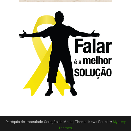
Paróquia do Imaculado Coração de Maria
|
Theme: News Portal by
Mystery
Themes
.