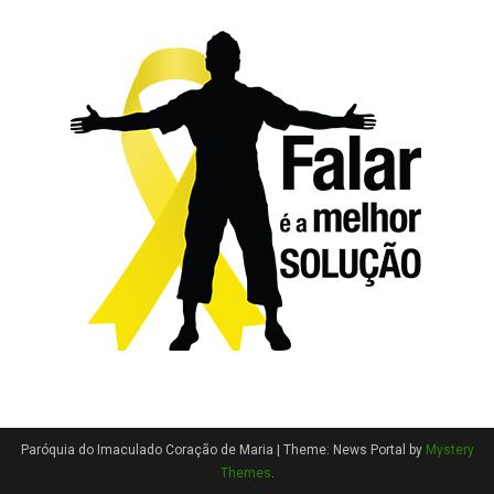
Paróquia do Imaculado Coração de Maria
|
Theme: News Portal by
Mystery
Themes
.