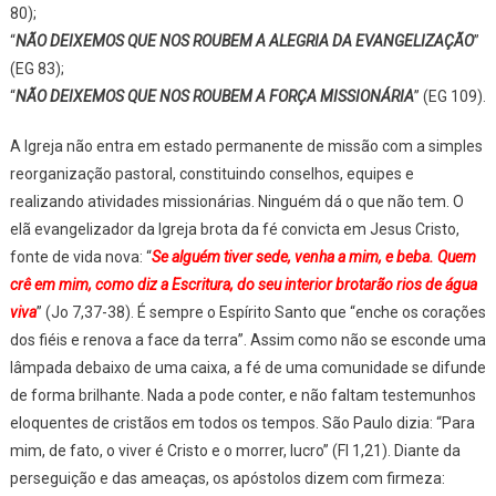
80);
“
NÃO DEIXEMOS QUE NOS ROUBEM A ALEGRIA DA EVANGELIZAÇÃO
”
(EG 83);
“
NÃO DEIXEMOS QUE NOS ROUBEM A FORÇA MISSIONÁRIA
” (EG 109).
A Igreja não entra em estado permanente de missão com a simples
reorganização pastoral, constituindo conselhos, equipes e
realizando atividades missionárias. Ninguém dá o que não tem. O
elã evangelizador da Igreja brota da fé convicta em Jesus Cristo,
fonte de vida nova: “
Se alguém tiver sede, venha a mim, e beba. Quem
crê em mim, como diz a Escritura, do seu interior brotarão rios de água
viva
” (Jo 7,37-38). É sempre o Espírito Santo que “enche os corações
dos fiéis e renova a face da terra”. Assim como não se esconde uma
lâmpada debaixo de uma caixa, a fé de uma comunidade se difunde
de forma brilhante. Nada a pode conter, e não faltam testemunhos
eloquentes de cristãos em todos os tempos. São Paulo dizia: “Para
mim, de fato, o viver é Cristo e o morrer, lucro” (Fl 1,21). Diante da
perseguição e das ameaças, os apóstolos dizem com firmeza: