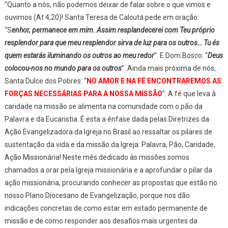
“Quanto a nós, não podemos deixar de falar sobre o que vimos e
ouvimos (At 4,20)! Santa Teresa de Calcutá pede em oração:
“S
enhor, permanece em mim. Assim resplandecerei com Teu próprio
resplendor para que meu resplendor sirva de luz para os outros… Tu és
quem estarás iluminando os outros ao meu redor
”. E Dom Bosco: “
Deus
colocou-nos no mundo para os outros
”. Ainda mais próxima de nós,
Santa Dulce dos Pobres: “
NO AMOR E NA FÉ ENCONTRAREMOS AS
FORÇAS NECESSÁRIAS PARA A NOSSA MISSÃO
”. A fé que leva à
caridade na missão se alimenta na comunidade com o pão da
Palavra e da Eucaristia. É esta a ênfase dada pelas Diretrizes da
Ação Evangelizadora da Igreja no Brasil ao ressaltar os pilares de
sustentação da vida e da missão da Igreja: Palavra, Pão, Caridade,
Ação Missionária! Neste mês dedicado às missões somos
chamados a orar pela Igreja missionária e a aprofundar o pilar da
ação missionária, procurando conhecer as propostas que estão no
nosso Plano Diocesano de Evangelização, porque nos dão
indicações concretas de como estar em estado permanente de
missão e de como responder aos desafios mais urgentes da