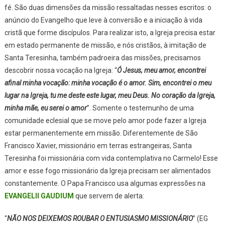
fé. São duas dimensões da missão ressaltadas nesses escritos: o
anúncio do Evangelho que leve à conversão e a iniciação à vida
cristã que forme discípulos. Para realizar isto, a Igreja precisa estar
em estado permanente de missão, e nós cristãos, à imitação de
Santa Teresinha, também padroeira das missões, precisamos
descobrir nossa vocação na Igreja: “
Ó Jesus, meu amor, encontrei
afinal minha vocação: minha vocação é o amor. Sim, encontrei o meu
lugar na Igreja, tu me deste este lugar, meu Deus. No coração da Igreja,
minha mãe, eu serei o amor
”. Somente o testemunho de uma
comunidade eclesial que se move pelo amor pode fazer a Igreja
estar permanentemente em missão. Diferentemente de São
Francisco Xavier, missionário em terras estrangeiras, Santa
Teresinha foi missionária com vida contemplativa no Carmelo! Esse
amor e esse fogo missionário da Igreja precisam ser alimentados
constantemente. O Papa Francisco usa algumas expressões na
EVANGELII GAUDIUM
que servem de alerta:
“
NÃO NOS DEIXEMOS ROUBAR O ENTUSIASMO MISSIONÁRIO
” (EG