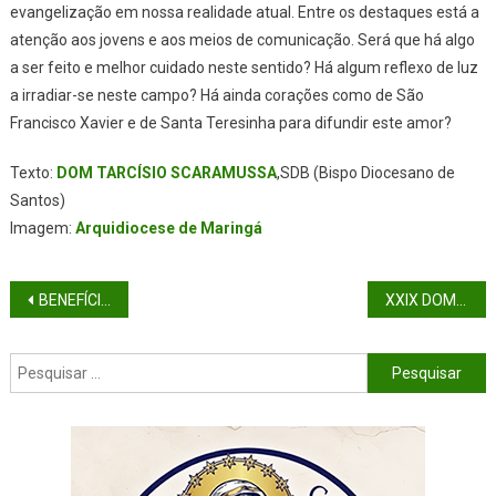
evangelização em nossa realidade atual. Entre os destaques está a
atenção aos jovens e aos meios de comunicação. Será que há algo
a ser feito e melhor cuidado neste sentido? Há algum reflexo de luz
a irradiar-se neste campo? Há ainda corações como de São
Francisco Xavier e de Santa Teresinha para difundir este amor?
Texto:
DOM TARCÍSIO SCARAMUSSA
,SDB (Bispo Diocesano de
Santos)
Imagem:
Arquidiocese de Maringá
Navegação de artigos
BENEFÍCIOS DO ROSÁRIO: VIRTUDES QUE APRENDEMOS COM ESSA ORAÇÃO
XXIX DOMINGO DO TEMPO COMUM (ANO A)
Pesquisar por: