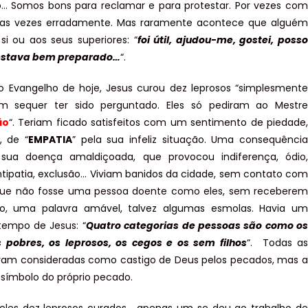
… Somos bons para reclamar e para protestar. Por vezes com
tras vezes erradamente. Mas raramente acontece que alguém
 si ou aos seus superiores: “
foi útil, ajudou-me, gostei, posso
 estava bem preparado…
“.
 Evangelho de hoje, Jesus curou dez leprosos “simplesmente
em sequer ter sido perguntado. Eles só pediram ao Mestre
ão
“. Teriam ficado satisfeitos com um sentimento de piedade,
, de “
EMPATIA
” pela sua infeliz situação. Uma consequência
 sua doença amaldiçoada, que provocou indiferença, ódio,
antipatia, exclusão… Viviam banidos da cidade, sem contato com
ue não fosse uma pessoa doente como eles, sem receberem
o, uma palavra amável, talvez algumas esmolas. Havia um
tempo de Jesus: “
Quatro categorias de pessoas são como os
 pobres, os leprosos, os cegos e os sem filhos
“. Todas as
ram consideradas como castigo de Deus pelos pecados, mas a
o símbolo do próprio pecado.