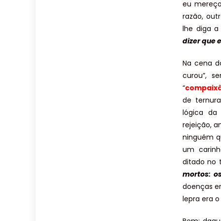
eu mereço
razão, ou
lhe diga a
dizer que
Na cena do
curou”, s
“
compaix
de ternura
lógica da
rejeição, 
ninguém q
um carinh
ditado no 
mortos: os
doenças e
lepra era 