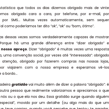
tatística que todos os dias dizemos obrigado mais de vinte
zemos obrigado cara a cara, por telefone, por e-mail, por
, por SMS… Muitas vezes automaticamente, sem sequer
al como poderíamos ter dito “ok”, “ok” ou “bom, ótimo”.
as dessas vezes somos verdadeiramente capazes de mostrar
 Porque há uma grande diferença entre “dizer obrigado” e
 nosso apreço
. Dizer “obrigado” é muitas vezes uma resposta
, uma convenção social, por vezes até “interessada”: obrigado
a atenção, obrigado por fazerem compras nas nossas lojas,
 por viajarem com a nossa empresa e esperamos vê-los
 a bordo…
dadeira
gratidão
vai muito além de dizer a palavra “obrigado”: ​​é
 outra pessoa que realmente valorizamos e apreciamos o que
r nós ou o que ela nos deu. Essa gratidão surge quando alguém
“especial”, movido por um detalhe (ou algo mais do que um
ue teve comigo, quando você percebe que tentou te agradar,