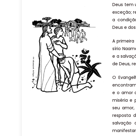
Deus tem u
exceção; r
a condiçã
Deus e dos
A primeira
sírio Naam
e a salvaç
de Deus, r
O Evangel
encontram
e o amor d
miséria e
seu amor,
resposta 
salvação 
manifestar