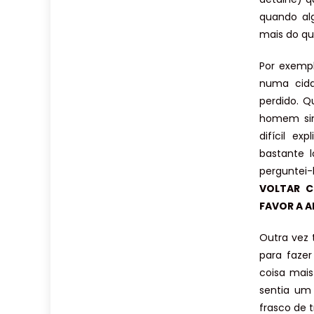
quando al
mais do qu
Por exemp
numa cida
perdido. Q
homem sim
difícil e
bastante 
perguntei-
VOLTAR C
FAVOR A 
Outra vez
para faze
coisa mais
sentia um
frasco de 