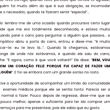
guém foi muito além do que é sua obrigação, se incomodar
e o necessário, quando te fizeram sentir “especial”…
lo: lembro-me de uma ocasião quando procurava certo lugar
de que me era totalmente desconhecida, e estava muito
uando parei o carro para perguntar a alguém que passava… o
pático abriu a porta do carro, entrou e disse-me: “é muito
xplicar-te: eu te levo lá…”. Quando lá chegamos, estávamos
longe de onde nós estávamos, e quando ele saiu do carro,
lhe: “E agora, como é que você voltará?” Ele disse: “
BEM, VOU
OM UM CORAÇÃO FELIZ PORQUE FUI CAPAZ DE FAZER UM
ALGUÉM
“. E foi-se embora com um grande sorriso no rosto.
 tive a oportunidade de acompanhar um irmão da comunidade
r exames médicos porque ele se sentia tonto. Parecia ser a
 normal a fazer. Pouco depois de regressar, disse-me que se
 pouco melhor, apenas o suficiente para ter ido comprar um
tremoços para me presentear, pois ele sabia que eu gosto.