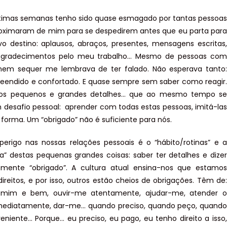
ltimas semanas tenho sido quase esmagado por tantas pessoas
oximaram de mim para se despedirem antes que eu parta para
 destino: aplausos, abraços, presentes, mensagens escritas,
 agradecimentos pelo meu trabalho… Mesmo de pessoas com
em sequer me lembrava de ter falado. Não esperava tanto:
preendido e confortado. E quase sempre sem saber como reagir.
 os pequenos e grandes detalhes… que ao mesmo tempo se
desafio pessoal: aprender com todas estas pessoas, imitá-las
forma. Um “obrigado” não é suficiente para nós.
erigo nas nossas relações pessoais é o “hábito/rotinas” e a
ia” destas pequenas grandes coisas: saber ter detalhes e dizer
emente “obrigado”. A cultura atual ensina-nos que estamos
direitos, e por isso, outros estão cheios de obrigações. Têm de:
 mim e bem, ouvir-me atentamente, ajudar-me, atender o
imediatamente, dar-me… quando preciso, quando peço, quando
niente… Porque… eu preciso, eu pago, eu tenho direito a isso,