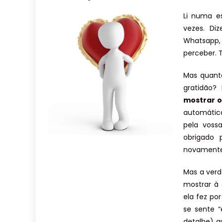
Li numa es
vezes. Di
Whatsapp
perceber. T
Mas quant
gratidão?
mostrar o
automática
pela voss
obrigado
novamente
Mas a ver
mostrar à
ela fez po
se sente 
detalhe) q