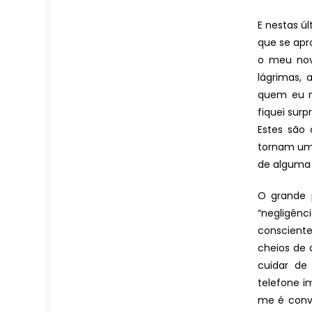
E nestas ú
que se apr
o meu novo
lágrimas,
quem eu n
fiquei sur
Estes são
tornam um 
de alguma 
O grande p
“negligênc
conscient
cheios de 
cuidar de
telefone 
me é conve