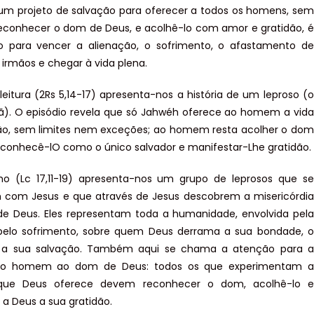
m projeto de salvação para oferecer a todos os homens, sem
econhecer o dom de Deus, e acolhê-lo com amor e gratidão, é
o para vencer a alienação, o sofrimento, o afastamento de
 irmãos e chegar à vida plena.
 leitura (2Rs 5,14-17) apresenta-nos a história de um leproso (o
ã). O episódio revela que só Jahwéh oferece ao homem a vida
ão, sem limites nem exceções; ao homem resta acolher o dom
econhecê-lO como o único salvador e manifestar-Lhe gratidão.
ho (Lc 17,11-19) apresenta-nos um grupo de leprosos que se
 com Jesus e que através de Jesus descobrem a misericórdia
e Deus. Eles representam toda a humanidade, envolvida pela
 pelo sofrimento, sobre quem Deus derrama a sua bondade, o
 a sua salvação. Também aqui se chama a atenção para a
do homem ao dom de Deus: todos os que experimentam a
que Deus oferece devem reconhecer o dom, acolhê-lo e
 a Deus a sua gratidão.