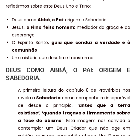
refletirmos sobre este Deus Uno e Trino:
Deus como
Abbá, o Pai
: origem e Sabedoria.
Jesus,
o Filho feito homem
: mediador da graça e da
esperança.
O Espírito Santo,
guia que conduz à verdade e à
comunhão
Um mistério que desafia e transforma.
DEUS COMO ABBÁ, O PAI: ORIGEM E
SABEDORIA.
A primeira leitura do capítulo 8 de Provérbios nos
revela a
Sabedoria
como companheira inseparável
de desde o princípio,
‘antes que a terra
existisse’
,
‘quando traçava o firmamento sobre
a face do abismo
‘. Esta imagem nos convida a
contemplar um Deus Criador que não age em
solidão, mas em comunhão eterna. Um Deus cuja