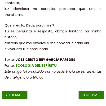
conforta,
luz silenciosa no coração, presença que une e
transforma.
Quem és tu, Deus, para mim?
Tu és pergunta e resposta, abraço trinitário na minha
história,
mistério que me envolve e me convida, a cada dia,
a viver em tua comunhão.
Texto:
JOSÉ CRISTO REY GARCÍA PAREDES
Fonte:
ECOLOGÍA DEL ESPÍRITU
Este artigo foi produzido com a assistência de ferramentas
de inteligência artificial.
110 ANOS DA CHEGADA DOS CLARETIANOS EM SANTOS (parte II)
JUNHO: MÊS DO SAGRADO CORAÇÃO DE JESUS