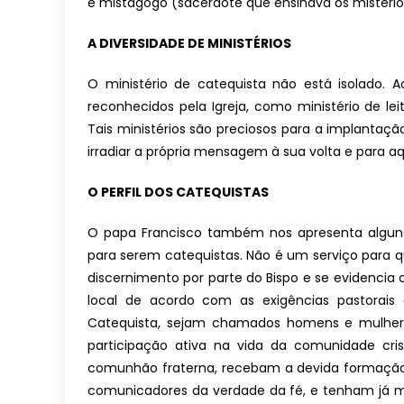
e mistagogo (sacerdote que ensinava os mistéri
A DIVERSIDADE DE MINISTÉRIOS
O ministério de catequista não está isolado. A
reconhecidos pela Igreja, como ministério de leit
Tais ministérios são preciosos para a implantaçã
irradiar a própria mensagem à sua volta e para aqu
O PERFIL DOS CATEQUISTAS
O papa Francisco também nos apresenta alguns 
para serem catequistas. Não é um serviço para qu
discernimento por parte do Bispo e se evidencia c
local de acordo com as exigências pastorais 
Catequista, sejam chamados homens e mulhe
participação ativa na vida da comunidade cri
comunhão fraterna, recebam a devida formação bí
comunicadores da verdade da fé, e tenham já m