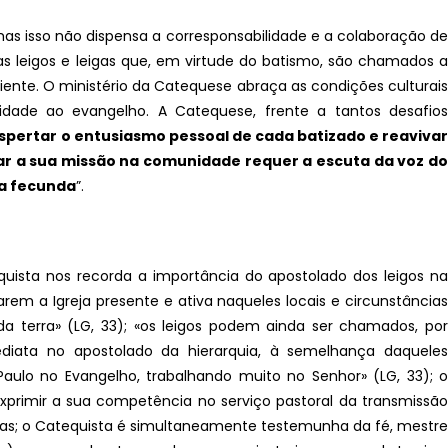
mas isso não dispensa a corresponsabilidade e a colaboração de
stas leigos e leigas que, em virtude do batismo, são chamados a
nte. O ministério da Catequese abraça as condições culturais
idade ao evangelho. A Catequese, frente a tantos desafios
spertar o entusiasmo pessoal de cada batizado e reaviva
r a sua missão na comunidade requer a escuta da voz do
ça fecunda
”.
quista nos recorda a importância do apostolado dos leigos na
rem a Igreja presente e ativa naqueles locais e circunstâncias
da terra» (LG, 33); «os leigos podem ainda ser chamados, por
iata no apostolado da hierarquia, à semelhança daqueles
ulo no Evangelho, trabalhando muito no Senhor» (LG, 33); o
primir a sua competência no serviço pastoral da transmissão
pas; o Catequista é simultaneamente testemunha da fé, mestre