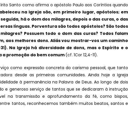
pírito Santo como afirma o apóstolo Paulo aos Coríntios quando
abeleceu na Igreja são, em primeiro lugar, apóstolos; em
seguida, há o dom dos milagres, depois o das curas, o das
iversas línguas. Porventura são todos apóstolos? São todos
 milagres? Possuem todo o dom das curas? Todos falam
ém, aos melhores dons. Aliás vou mostrar-vos um caminho
31). Na Igreja há diversidade de dons, mas o Espírito e o
ara a promoção do bem comum
(cf. 1Cor 12,4-11).
erviço como expressão concreta do carisma pessoal, que tanto
zadora desde as primeiras comunidades. Ainda hoje a Igreja
idelidade à permanência na Palavra de Deus. Ao longo de dois
cado e generoso serviço de tantos que se dedicaram à instrução
uível na transmissão e aprofundamento da fé, como bispos,
as. Dentre tantos, reconhecemos também muitos beatos, santos e