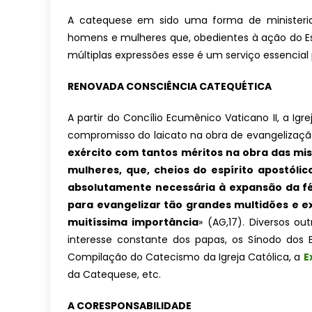
A catequese em sido uma forma de ministeriali
homens e mulheres que, obedientes à ação do Esp
múltiplas expressões esse é um serviço essencial p
RENOVADA CONSCIÊNCIA CATEQUÉTICA
A partir do Concílio Ecumênico Vaticano II, a I
compromisso do laicato na obra de evangelizaç
exército com tantos méritos na obra das mis
mulheres, que, cheios do espírito apostóli
absolutamente necessária à expansão da fé 
para evangelizar tão grandes multidões e ex
muitíssima importância
» (AG,17). Diversos o
interesse constante dos papas, os Sínodo dos Bi
Compilação do Catecismo da Igreja Católica, a
E
da Catequese, etc.
A CORESPONSABILIDADE