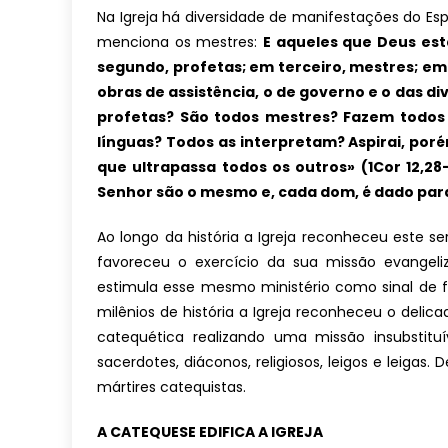
Na Igreja há diversidade de manifestações do Es
menciona os mestres:
E aqueles que Deus est
segundo, profetas; em terceiro, mestres; em 
obras de assistência, o de governo e o das d
profetas? São todos mestres? Fazem todos
línguas? Todos as interpretam? Aspirai, por
que ultrapassa todos os outros» (1Cor 12,28-
Senhor são o mesmo e, cada dom, é dado p
Ao longo da história a Igreja reconheceu este s
favoreceu o exercício da sua missão evangeli
estimula esse mesmo ministério como sinal de f
milênios de história a Igreja reconheceu o deli
catequética realizando uma missão insubstit
sacerdotes, diáconos, religiosos, leigos e leig
mártires catequistas.
A CATEQUESE EDIFICA A IGREJA