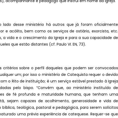
os), acompanhante e pedagogo que instrui em nome da Igreja.
o lado desse ministério há outros que já foram oficialmente
or e acólito, bem como os serviços de ostiário, exorcista, etc.
o, a vida e o crescimento da Igreja e para a sua capacidade de
eles que estão distantes (cf. Paulo VI. EN, 73).
critérios sobre o perfil daqueles que podem ser convocados
alquer um; por isso o ministério de Catequista requer o devido
om o Rito de instituição; é um serviço estável prestado à Igreja
dadas pelo bispo. “Convém que, ao ministério instituído de
res de fé profunda e maturidade humana, que tenham uma
stã, sejam capazes de acolhimento, generosidade e vida de
blica, teológica, pastoral e pedagógica, para serem solícitos
aturado uma prévia experiência de catequese. Requer-se que