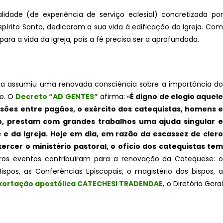
dade (de experiência de serviço eclesial) concretizada por
írito Santo, dedicaram a sua vida à edificação da Igreja. Com
ara a vida da Igreja, pois a fé precisa ser a aprofundada.
greja assumiu uma renovada consciência sobre a importância do
ão. O
Decreto “AD GENTES”
afirma: «
É digno de elogio aquele
sões entre pagãos, o exército dos catequistas, homens e
co, prestam com grandes trabalhos uma ajuda singular e
e da Igreja. Hoje em dia, em razão da escassez de clero
ercer o ministério pastoral, o ofício dos catequistas tem
utros eventos contribuíram para a renovação da Catequese: 
spos, as Conferências Episcopais, o magistério dos bispos, a
xortação apostólica CATECHESI TRADENDAE
, o Diretório Gera