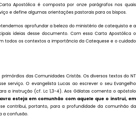
da Carta Apostólica é composta por onze parágrafos nos quais
rviço e define algumas orientações pastorais para os bispos.
pretendemos aprofundar a beleza do ministério de catequista e a
cipais ideias desse documento. Com essa Carta Apostólica o
 em todos os contextos a importância da Catequese e o cuidado
os primórdios das Comunidades Cristãs. Os diversos textos do NT
sse serviço. O evangelista Lucas ao escrever o seu Evangelho
ra a instrução (cf. Lc 1,3-4). Aos Gálatas comenta o apóstolo
lavra esteja em comunhão com aquele que o instrui, e
uese contribui, portanto, para a profundidade da comunhão da
na a confusão.