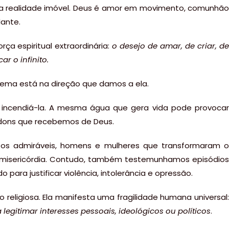
ma realidade imóvel. Deus é amor em movimento, comunhão
dante.
ça espiritual extraordinária:
o desejo de amar, de criar, d
r o infinito.
lema está na direção que damos a ela.
ncendiá-la. A mesma água que gera vida pode provocar
dons que recebemos de Deus.
antos admiráveis, homens e mulheres que transformaram o
a misericórdia. Contudo, também testemunhamos episódios
 para justificar violência, intolerância e opressão.
 religiosa. Ela manifesta uma fragilidade humana universal:
legitimar interesses pessoais, ideológicos ou políticos
.