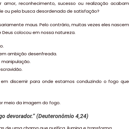
or amor, reconhecimento, sucesso ou realização acabam
de ou pela busca desordenada de satisfação?
sariamente maus. Pelo contrário, muitas vezes eles nascem
 Deus colocou em nossa natureza.
o.
e em ambição desenfreada.
 manipulação.
scravidão.
e em discernir para onde estamos conduzindo o fogo que
or meio da imagem do fogo.
go devorador
.” (Deuteronômio 4,24)
as de uma chama que purifica, ilumina e transforma.