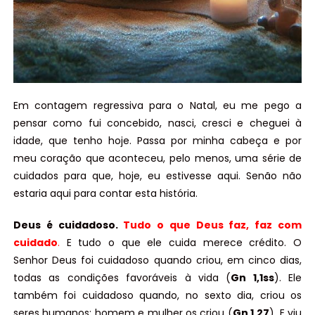
Em contagem regressiva para o Natal, eu me pego a
pensar como fui concebido, nasci, cresci e cheguei à
idade, que tenho hoje. Passa por minha cabeça e por
meu coração que aconteceu, pelo menos, uma série de
cuidados para que, hoje, eu estivesse aqui. Senão não
estaria aqui para contar esta história.
Deus é cuidadoso.
Tudo o que Deus faz, faz com
cuidado
.
E tudo o que ele cuida merece crédito. O
Senhor Deus foi cuidadoso quando criou, em cinco dias,
todas as condições favoráveis à vida (
Gn 1,1ss
). Ele
também foi cuidadoso quando, no sexto dia, criou os
seres humanos: homem e mulher os criou (
Gn 1,27
). E viu