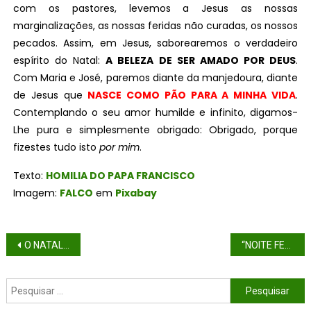
com os pastores, levemos a Jesus as nossas
marginalizações, as nossas feridas não curadas, os nossos
pecados. Assim, em Jesus, saborearemos o verdadeiro
espírito do Natal:
A BELEZA DE SER AMADO POR DEUS
.
Com Maria e José, paremos diante da manjedoura, diante
de Jesus que
NASCE COMO PÃO PARA A MINHA VIDA
.
Contemplando o seu amor humilde e infinito, digamos-
Lhe pura e simplesmente obrigado: Obrigado, porque
fizestes tudo isto
por mim
.
Texto:
HOMILIA DO PAPA FRANCISCO
Imagem:
FALCO
em
Pixabay
O NATAL SURPREENDE: DEUS VEM CAMINHAR CONOSCO
“NOITE FELIZ” EM TEMPOS DE PANDEMIA