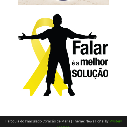
Paróquia do Imaculado Coração de Maria
|
Theme: News Portal by
Mystery