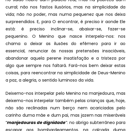
curral; não nos fastos ilusórios, mas na simplicidade da
vida; não no poder, mas numa pequenez que nos deixa
surpreendidos. E, para O encontrar, é preciso ir aonde Ele
está: é preciso inclinar-se, abaixar-se, fazer-se
pequenino. O Menino que nasce interpela-nos: nos
chama a deixar as ilusões do efêmero para ir ao
essencial, renunciar às nossas pretensões insaciáveis,
abandonar aquela perene insatisfação e a tristeza por
algo que sempre nos faltará. Fará-nos bem deixar estas
coisas, para reencontrar na simplicidade de Deus-Menino
a paz, a alegria, o sentido luminoso da vida.
Deixemo-nos interpelar pelo Menino na manjedoura, mas
deixemo-nos interpelar também pelas crianças que, hoje,
não são reclinadas num berço nem acariciadas pelo
carinho duma mãe e dum pai, mas jazem nas miseráveis
“
manjedouras de dignidade
”: no abrigo subterrâneo para
escapar aos bombardeamentos, na calçada duma