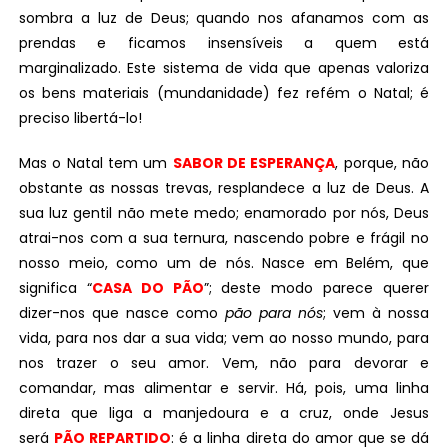
sombra a luz de Deus; quando nos afanamos com as
prendas e ficamos insensíveis a quem está
marginalizado. Este sistema de vida que apenas valoriza
os bens materiais (mundanidade) fez refém o Natal; é
preciso libertá-lo!
Mas o Natal tem um
SABOR DE ESPERANÇA
, porque, não
obstante as nossas trevas, resplandece a luz de Deus. A
sua luz gentil não mete medo; enamorado por nós, Deus
atrai-nos com a sua ternura, nascendo pobre e frágil no
nosso meio, como um de nós. Nasce em Belém, que
significa “
CASA DO PÃO
”; deste modo parece querer
dizer-nos que nasce como
pão para nós
; vem à nossa
vida, para nos dar a sua vida; vem ao nosso mundo, para
nos trazer o seu amor. Vem, não para devorar e
comandar, mas alimentar e servir. Há, pois, uma linha
direta que liga a manjedoura e a cruz, onde Jesus
será
PÃO REPARTIDO
: é a linha direta do amor que se dá