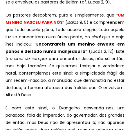
se e envolveu os pastores de Belém (cf. Lucas 2, 9).
Os pastores descobrem, pura e simplesmente, que “
UM
MENINO NASCEU PARA NÓS
” (
Isaías
9, 5) e compreendem
que toda aquela glória, toda aquela alegria, toda aquela
luz se concentram num único ponto, no
sinal
que o anjo
lhes indicou: “
Encontrareis um menino envolto em
panos e deitado numa manjedoura”
(Lucas 2, 12). Este
é
o sinal de sempre
para encontrar Jesus; não só então,
mas hoje também. Se quisermos festejar o verdadeiro
Natal, contemplemos este sinal: a simplicidade frágil de
um recém-nascido, a mansidão que demonstra no estar
deitado, a ternura afetuosa das fraldas que O envolvem.
Ali está Deus.
E com este sinal, o Evangelho desvenda-nos um
paradoxo: fala do imperador, do governador, dos grandes
de então, mas Deus não Se apresentou lá; não aparece
no salão nobre dum palácio real, mas na pobreza dum