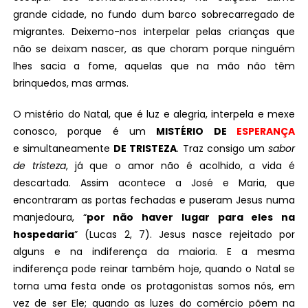
grande cidade, no fundo dum barco sobrecarregado de
migrantes. Deixemo-nos interpelar pelas crianças que
não se deixam nascer, as que choram porque ninguém
lhes sacia a fome, aquelas que na mão não têm
brinquedos, mas armas.
O mistério do Natal, que é luz e alegria, interpela e mexe
conosco, porque é um
MISTÉRIO DE
ESPERANÇA
e
simultaneamente
DE TRISTEZA
. Traz consigo um
sabor
de tristeza
, já que o amor não é acolhido, a vida é
descartada. Assim acontece a José e Maria, que
encontraram as portas fechadas e puseram Jesus numa
manjedoura, “
por não haver lugar para eles na
hospedaria
” (Lucas 2, 7). Jesus nasce rejeitado por
alguns e na indiferença da maioria. E a mesma
indiferença pode reinar também hoje, quando o Natal se
torna uma festa onde os protagonistas somos nós, em
vez de ser Ele; quando as luzes do comércio põem na