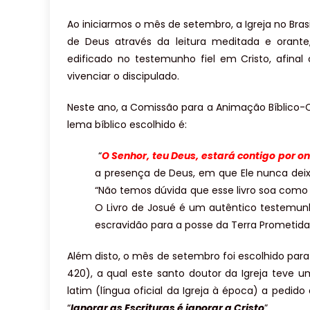
Ao iniciarmos o mês de setembro, a Igreja no Bras
de Deus através da leitura meditada e orant
edificado no testemunho fiel em Cristo, afinal 
vivenciar o discipulado.
Neste ano, a Comissão para a Animação Bíblico-C
lema bíblico escolhido é:
“
O Senhor, teu Deus, estará contigo por o
a presença de Deus, em que Ele nunca dei
“Não temos dúvida que esse livro soa como
O Livro de Josué é um autêntico testemunh
escravidão para a posse da Terra Prometida”
Além disto, o mês de setembro foi escolhido par
420), a qual este santo doutor da Igreja teve u
latim (língua oficial da Igreja à época) a pedi
“
Ignorar as Escrituras é ignorar a Cristo
”.