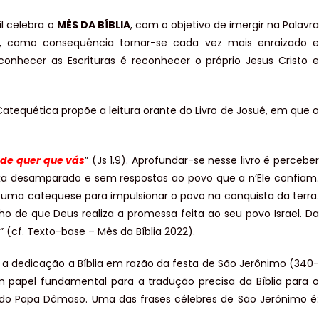
il celebra o
MÊS DA BÍBLIA
, com o objetivo de imergir na Palavr
e, como consequência tornar-se cada vez mais enraizado e
conhecer as Escrituras é reconhecer o próprio Jesus Cristo e
atequética propõe a leitura orante do Livro de Josué, em que o
nde quer que vás
” (Js 1,9). Aprofundar-se nesse livro é percebe
xa desamparado e sem respostas ao povo que a n’Ele confiam.
 uma catequese para impulsionar o povo na conquista da terra.
o de que Deus realiza a promessa feita ao seu povo Israel. Da
 (cf. Texto-base – Mês da Bíblia 2022).
a a dedicação a Bíblia em razão da festa de São Jerônimo (340-
m papel fundamental para a tradução precisa da Bíblia para o
do do Papa Dâmaso. Uma das frases célebres de São Jerônimo é: