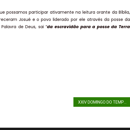
que possamos participar ativamente na leitura orante da Bíblia,
eceram Josué e o povo liderado por ele através da posse da
Palavra de Deus, sai “
da escravidão para a posse da Terr
.
XXIV DOMINGO DO TEMPO COMUM (ANO C)