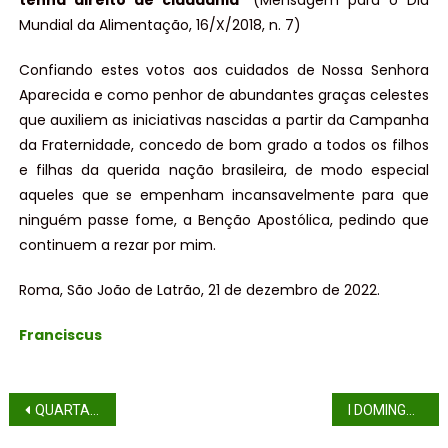
tenha direito de cidadania
” (Mensagem para o Dia
Mundial da Alimentação, 16/X/2018, n. 7)
Confiando estes votos aos cuidados de Nossa Senhora
Aparecida e como penhor de abundantes graças celestes
que auxiliem as iniciativas nascidas a partir da Campanha
da Fraternidade, concedo de bom grado a todos os filhos
e filhas da querida nação brasileira, de modo especial
aqueles que se empenham incansavelmente para que
ninguém passe fome, a Benção Apostólica, pedindo que
continuem a rezar por mim.
Roma, São João de Latrão, 21 de dezembro de 2022.
Franciscus
QUARTA-FEIRA DE CINZAS – (ANO A)
I DOMINGO DA QUARESMA – (ANO A)