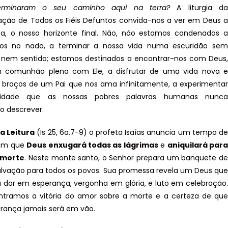
erminaram o seu caminho aqui na terra?
A liturgia da
ão de Todos os Fiéis Defuntos convida-nos a ver em Deus a
a, o nosso horizonte final. Não, não estamos condenados a
-nos no nada, a terminar a nossa vida numa escuridão sem
 nem sentido; estamos destinados a encontrar-nos com Deus,
m comunhão plena com Ele, a disfrutar de uma vida nova e
 braços de um Pai que nos ama infinitamente, a experimentar
cidade que as nossas pobres palavras humanas nunca
o descrever.
a Leitura
(Is 25, 6a.7-9) o profeta Isaías anuncia um tempo de
 em que
Deus enxugará todas as lágrimas
e
aniquilará para
 morte
. Neste monte santo, o Senhor prepara um banquete de
salvação para todos os povos. Sua promessa revela um Deus que
 dor em esperança, vergonha em glória, e luto em celebração.
ntramos a vitória do amor sobre a morte e a certeza de que
rança jamais será em vão.