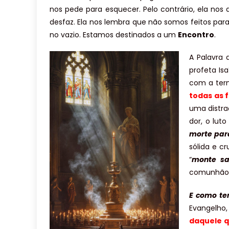
nos pede para esquecer. Pelo contrário, ela n
desfaz. Ela nos lembra que não somos feitos par
no vazio. Estamos destinados a um
Encontro
.
A Palavra 
profeta Is
com a ter
todas as 
uma distra
dor, o luto
morte par
sólida e cr
“
monte sa
comunhão r
E como te
Evangelho
daquele q