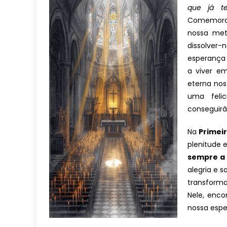
que já t
Comemoraç
nossa met
dissolver
esperança
a viver e
eterna nos
uma feli
conseguirã
Na
Primeir
plenitude
sempre a
alegria e 
transforma
Nele, enco
nossa espe