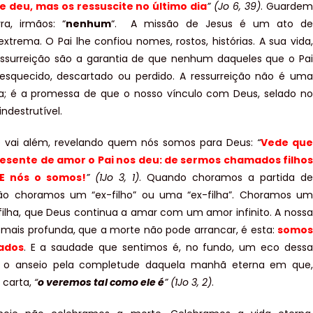
e deu, mas os ressuscite no último dia
” (Jo 6, 39)
. Guardem
ra, irmãos: “
nenhum
“. A missão de Jesus é um ato de
extrema. O Pai lhe confiou nomes, rostos, histórias. A sua vida,
ssurreição são a garantia de que nenhum daqueles que o Pai
esquecido, descartado ou perdido. A ressurreição não é uma
ta; é a promessa de que o nosso vínculo com Deus, selado no
indestrutível.
o vai além, revelando quem nós somos para Deus:
“
Vede que
esente de amor o Pai nos deu: de sermos chamados filhos
 E nós o somos!
” (1Jo 3, 1)
. Quando choramos a partida de
ão choramos um “ex-filho” ou uma “ex-filha”. Choramos um
 filha, que Deus continua a amar com um amor infinito. A nossa
 mais profunda, que a morte não pode arrancar, é esta:
somos
ados
. E a saudade que sentimos é, no fundo, um eco dessa
É o anseio pela completude daquela manhã eterna em que,
 carta,
“
o veremos tal como ele é
” (1Jo 3, 2)
.