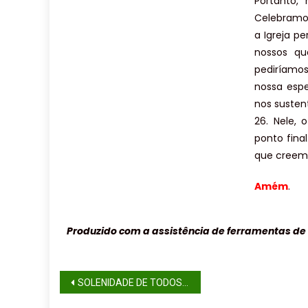
Portanto,
Celebramos
a Igreja p
nossos qu
pediríamos
nossa esp
nos susten
26. Nele,
ponto final
que creem 
Amém
.
Produzido com a assistência de ferramentas de in
SOLENIDADE DE TODOS OS SANTOS (ANO C)