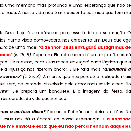
os dá uma memória mais profunda e uma esperança que não se
a o nada. A nossa vida não é um acidente cósmico que termina
de Deus hoje é um bálsamo para essa ferida da separação. O
aías, numa visão comovedora, nos apresenta um Deus que age
nura de uma mãe:
“
O Senhor Deus enxugará as lágrimas de
faces
” (Is 25, 8)
. Reparem: Ele não mandará um anjo, não criará
ção. Ele mesmo, com suas mãos, enxugará cada lágrima que a
 e a injustiça nos fizeram chorar. E Ele fará mais:
“
aniquilará a
a sempre
” (Is 25, 8)
. A morte, que nos parece a realidade mais
uel, será, na verdade, dissolvida pelo amor mais sólido ainda. No
nto
“, Ele prepara um banquete. É a imagem da festa, da
estaurada, da vida que venceu.
mos a certeza disso?
Porque o Pai não nos deixou órfãos. No
, Jesus nos dá a âncora da nossa esperança:
“
E a vontade
ue me enviou é esta: que eu não perca nenhum daqueles