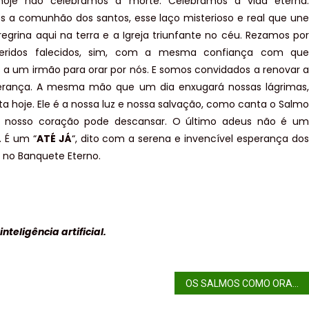
 hoje não celebramos a morte. Celebramos a vida eterna.
 a comunhão dos santos, esse laço misterioso e real que une
eregrina aqui na terra e a Igreja triunfante no céu. Rezamos por
eridos falecidos, sim, com a mesma confiança com que
 a um irmão para orar por nós. E somos convidados a renovar a
erança. A mesma mão que um dia enxugará nossas lágrimas,
ta hoje. Ele é a nossa luz e nossa salvação, como canta o Salmo
 o nosso coração pode descansar. O último adeus não é um
. É um “
ATÉ JÁ
“, dito com a serena e invencível esperança dos
no Banquete Eterno.
teligência artificial.
OS SALMOS COMO ORAÇÃO