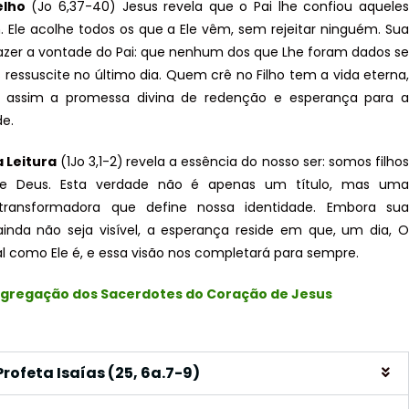
elho
(Jo 6,37-40) Jesus revela que o Pai lhe confiou aqueles
 Ele acolhe todos os que a Ele vêm, sem rejeitar ninguém. Sua
azer a vontade do Pai: que nenhum dos que Lhe foram dados se
 ressuscite no último dia. Quem crê no Filho tem a vida eterna,
 assim a promessa divina de redenção e esperança para a
e.
 Leitura
(1Jo 3,1-2)
revela a essência do nosso ser: somos filho
e Deus. Esta verdade não é apenas um título, mas uma
 transformadora que define nossa identidade. Embora sua
ainda não seja visível, a esperança reside em que, um dia, O
l como Ele é, e essa visão nos completará para sempre.
gregação dos Sacerdotes do Coração de Jesus
Profeta Isaías (25, 6a.7-9)