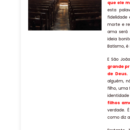
que ele m
esta palav
fidelidade 
morte e re
ama será 
ideia boni
Batismo, é 
E São Joã
grande pr
de Deus.
alguém, n
filho, uma
identidade
filhos am
verdade. 
como diz a