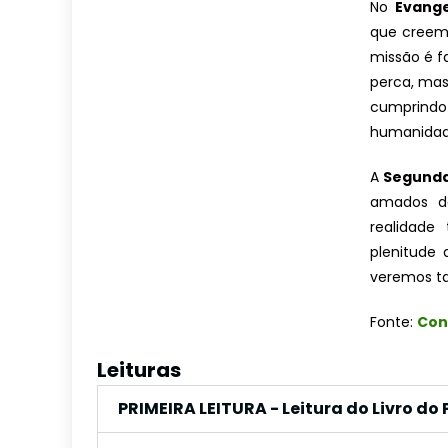
No
Evang
que creem.
missão é f
perca, mas
cumprindo
humanidad
A
Segunda
amados d
realidade
plenitude 
veremos ta
Fonte:
Con
Leituras
PRIMEIRA LEITURA - Leitura do Livro do 