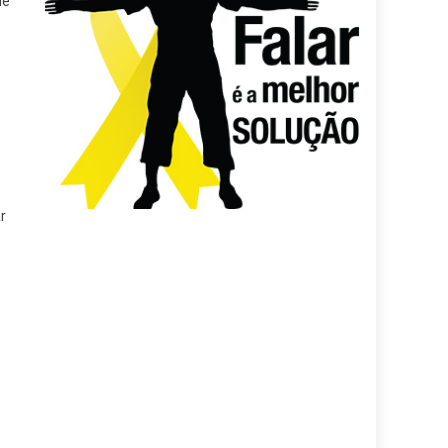
ue
r
e