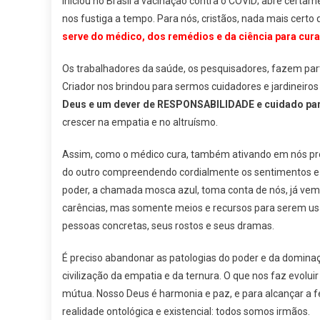
Iniciou no Brasil a vacinação contra o COVID; abre certa
nos fustiga a tempo. Para nós, cristãos, nada mais certo 
serve do médico, dos remédios e da ciência para cura
Os trabalhadores da saúde, os pesquisadores, fazem part
Criador nos brindou para sermos cuidadores e jardineiros
Deus e um dever de RESPONSABILIDADE e cuidado pa
crescer na empatia e no altruísmo.
Assim, como o médico cura, também ativando em nós proc
do outro compreendendo cordialmente os sentimentos e 
poder, a chamada mosca azul, toma conta de nós, já vem
carências, mas somente meios e recursos para serem usa
pessoas concretas, seus rostos e seus dramas.
É preciso abandonar as patologias do poder e da dominaçã
civilização da empatia e da ternura. O que nos faz evolu
mútua. Nosso Deus é harmonia e paz, e para alcançar a 
realidade ontológica e existencial: todos somos irmãos.