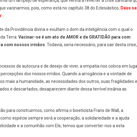
mente um lampejo de esperança, que venha a reverter a crise sanitária q
que vacinarmos, pois, como está no capítulo 38 do Eclesiástico,
Deus se
r
.
e da Providência divina e exultam o dom da inteligência com o qual o
 da Terra.
Vacinar-se é um ato de AMOR e de GRATIDÃO para com
ra com nossos irmãos
. Todavia, seria necessário, para sair desta crise,
essos de autocura e de desejo de viver, a empatia nos coloca em luga
percepções dos nossos irmãos. Quando a arrogância e a vontade de
os mais a humanidade, as necessidades dos outros, suas fragilidades 
dos e descartados, desaparecem diante dessa terrível insânia as
o para construirmos, como afirma o bioeticista Frans de Wall, a
ir como espécie sempre será a cooperação, a solidariedade e a ajuda
felicidade e a comunhão com Ele, temos que converter-nos a esta