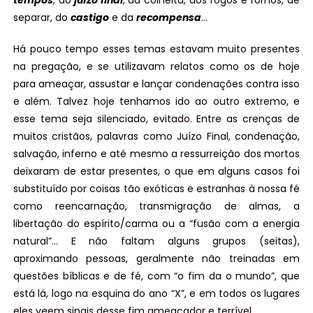
tempos
, do
juízo final
, da colheita, dos fogos e fornos, de
separar, do
castigo
e da
recompensa
…
Há pouco tempo esses temas estavam muito presentes
na pregação, e se utilizavam relatos como os de hoje
para ameaçar, assustar e lançar condenações contra isso
e além. Talvez hoje tenhamos ido ao outro extremo, e
esse tema seja silenciado, evitado. Entre as crenças de
muitos cristãos, palavras como Juízo Final, condenação,
salvação, inferno e até mesmo a ressurreição dos mortos
deixaram de estar presentes, o que em alguns casos foi
substituído por coisas tão exóticas e estranhas à nossa fé
como reencarnação, transmigração de almas, a
libertação do espírito/carma ou a “fusão com a energia
natural”… E não faltam alguns grupos (seitas),
aproximando pessoas, geralmente não treinadas em
questões bíblicas e de fé, com “o fim da o mundo”, que
está lá, logo na esquina do ano “X”, e em todos os lugares
eles veem sinais desse fim ameaçador e terrível…