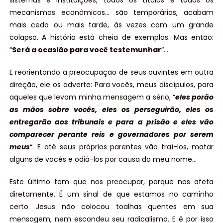
sistemas e instituições, todos os títulos e todos os
mecanismos econômicos… são temporários, acabam
mais cedo ou mais tarde, às vezes com um grande
colapso. A história está cheia de exemplos. Mas então:
“
Será a ocasião para você testemunhar
“…
E reorientando a preocupação de seus ouvintes em outra
direção, ele os adverte: Para vocês, meus discípulos, para
aqueles que levam minha mensagem a sério, “
eles porão
as mãos sobre vocês, eles os perseguirão, eles os
entregarão aos tribunais e para a prisão e eles vão
comparecer perante reis e governadores por serem
meus
“. E até seus próprios parentes vão traí-los, matar
alguns de vocês e odiá-los por causa do meu nome…
Este último tem que nos preocupar, porque nos afeta
diretamente. É um sinal de que estamos no caminho
certo. Jesus não colocou toalhas quentes em sua
mensagem, nem escondeu seu radicalismo. E é por isso