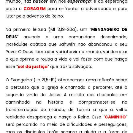
mundo) faz
nascer
em nós
esperança
; e da esperança
brota a
CORAGEM
para enfrentar a adversidade e para
lutar pelo advento do Reino.
Na primeira leitura (Ml 3,19-20a), um “
MENSAGEIRO DE
DEUS
” anuncia a uma comunidade desanimada,
Incrédulae apática que Jahwéh não abandonou o seu
Povo. O Deus libertador vai intervir no mundo, vai derrotar
o que oprime e rouba a vida e vai fazer com que nasça
esse “
sol da justiça
” que traz a salvação.
O Evangelho (Lc 21,5-19) oferece-nos uma reflexão sobre
o percurso que a Igreja é chamada a percorrer, até à
segunda vinda de Jesus. A missão dos discípulos em
caminhada na história é comprometer-se na
transformação do mundo, de forma a que a velha
realidade desapareça e nasça o Reino. Esse “
CAMINHO
”
será percorrido no meio de dificuldades e perseguições;
mas os discípulos terão sempre a ajuda e a força de