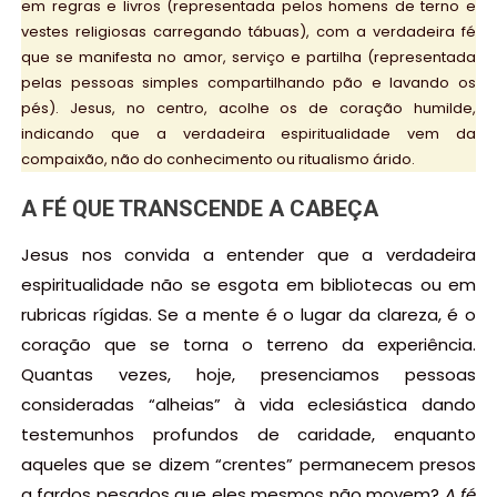
em regras e livros (representada pelos homens de terno e
vestes religiosas carregando tábuas), com a verdadeira fé
que se manifesta no amor, serviço e partilha (representada
pelas pessoas simples compartilhando pão e lavando os
pés). Jesus, no centro, acolhe os de coração humilde,
indicando que a verdadeira espiritualidade vem da
compaixão, não do conhecimento ou ritualismo árido.
A FÉ QUE TRANSCENDE A CABEÇA
Jesus nos convida a entender que a verdadeira
espiritualidade não se esgota em bibliotecas ou em
rubricas rígidas. Se a mente é o lugar da clareza, é o
coração que se torna o terreno da experiência.
Quantas vezes, hoje, presenciamos pessoas
consideradas “alheias” à vida eclesiástica dando
testemunhos profundos de caridade, enquanto
aqueles que se dizem “crentes” permanecem presos
a fardos pesados que eles mesmos não movem?
A fé