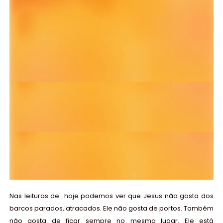
Nas leituras de hoje podemos ver
que Jesus não gosta dos
barcos parados, atracados. Ele não gosta de portos. Também
não gosta de ficar sempre no mesmo lugar. Ele está