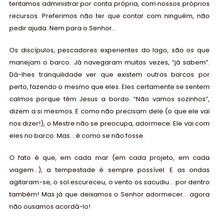
tentamos administrar por conta própria, com nossos próprios
recursos. Preferimos não ter que contar com ninguém, não
pedir ajuda. Nem para o Senhor…
Os discípulos, pescadores experientes do lago, são os que
manejam o barco. Já navegaram muitas vezes, “
já sabem
”.
Dá-lhes tranquilidade ver que existem outros barcos por
perto, fazendo o mesmo que eles. Eles certamente se sentem
calmos porque têm Jesus a bordo. “
Não vamos sozinhos
”,
dizem a si mesmos. E como não precisam dele (o que ele vai
nos dizer!), o Mestre não se preocupa, adormece. Ele vai com
eles no barco. Mas… é como se não fosse.
O fato é que, em cada mar (em cada projeto, em cada
viagem…), a tempestade é sempre possível. E as ondas
agitaram-se, o sol escureceu, o vento os sacudiu… por dentro
também! Mas já que deixamos o Senhor adormecer… agora
não ousamos acordá-lo!