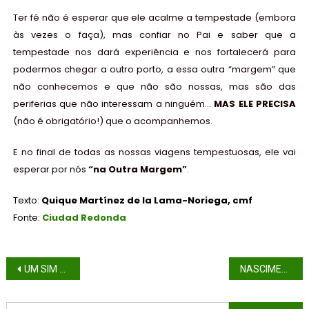
Ter fé não é esperar que ele acalme a tempestade (embora
às vezes o faça), mas confiar no Pai e saber que a
tempestade nos dará experiência e nos fortalecerá para
podermos chegar a outro porto, a essa outra “margem” que
não conhecemos e que não são nossas, mas são das
periferias que não interessam a ninguém…
MAS ELE PRECISA
(não é obrigatório!) que o acompanhemos.
E no final de todas as nossas viagens tempestuosas, ele vai
esperar por nós
“
na Outra Margem
”
.
Texto:
Quique Martínez de la Lama-Noriega, cmf
Fonte:
Ciudad Redonda
UM SIM SEM CONDIÇÕES
NASCIMENTO DE SÃO JOÃO BATISTA