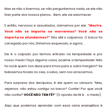
Mas se não o tivermos, se não perguntarmos nada, se ele não
fizer parte dos nossos planos… Bem, ele vai adormecer.
E então, nervosos e assustados, clamamos por ele:
“
Mestre.
Você não se importa se morrermos? Você não se
importa se afundarmos?
”
Nós até o culpamos. O barco foi
carregado por nós, tínhamos esquecido, e agora…
Ele é o culpado por termos entrado na tempestade e por
nosso medo! Faça alguma coisa, acalme a tempestade! Não
foi você quem nos disse para irmos para a outra margem? Se
tivéssemos ficado no cais, a salvo, sem nos arriscarmos…
Para surpresa dos discípulos, é ele quem os censura: “Mas,
vejamos: não estou contigo no barco? Confie! Por que você
não confia?
VOCÊ NÃO TEM FÉ?
” (O oposto da fé é… o medo).
Algo que podemos aprender com essa cena evangélica é