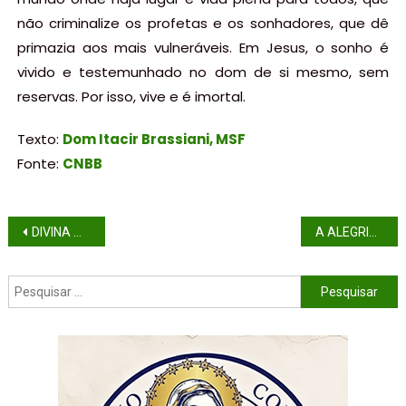
não criminalize os profetas e os sonhadores, que dê
primazia aos mais vulneráveis. Em Jesus, o sonho é
vivido e testemunhado no dom de si mesmo, sem
reservas. Por isso, vive e é imortal.
Texto:
Dom Itacir Brassiani, MSF
Fonte:
CNBB
DIVINA MISERICÓRDIA
A ALEGRIA E A PAZ QUE NINGUÉM PODE NOS TIRAR, CRISTO RESSUSCITOU!