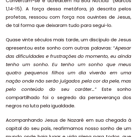
Convertam-se e acreditem na Boa Notícia” (Marcos
1,14-15). A força dessa metáfora, já descrita pelos
profetas, ressoou com força nos ouvintes de Jesus,
de tal forma que deixaram tudo para segui-lo.
Quase vinte séculos mais tarde, um discípulo de Jesus
apresentou este sonho com outras palavras: “
Apesar
das dificuldades e frustrações do momento, eu ainda
tenho um sonho. Eu tenho um sonho que meus
quatro pequenos filhos um dia viverão em uma
nação onde não serão julgados pela cor da pele, mas
pelo conteúdo do seu caráter…”
Este sonho
compartilhado foi o segredo da perseverança dos
negros na luta pela igualdade.
Acompanhando Jesus de Nazaré em sua chegada à
capital do seu país, reafirmamos nosso sonho de um
mundo onde haja lugar e vida plena para todos, que