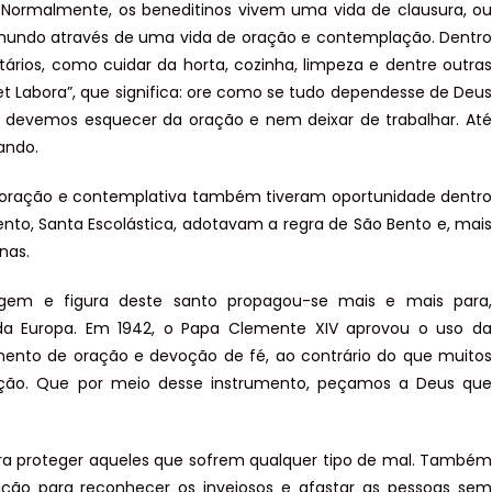
o. Normalmente, os beneditinos vivem uma vida de clausura, ou
o mundo através de uma vida de oração e contemplação. Dentro
rios, como cuidar da horta, cozinha, limpeza e dentre outras
et Labora”, que significa: ore como se tudo dependesse de Deus
 devemos esquecer da oração e nem deixar de trabalhar. Até
zando.
e oração e contemplativa também tiveram oportunidade dentro
ento, Santa Escolástica, adotavam a regra de São Bento e, mais
inas.
em e figura deste santo propagou-se mais e mais para,
o da Europa. Em 1942, o Papa Clemente XIV aprovou o uso da
ento de oração e devoção de fé, ao contrário do que muitos
ção. Que por meio desse instrumento, peçamos a Deus que
a proteger aqueles que sofrem qualquer tipo de mal. Também
uição para reconhecer os invejosos e afastar as pessoas sem