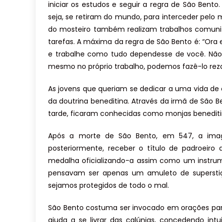
iniciar os estudos e seguir a regra de São Bent
seja, se retiram do mundo, para interceder pel
do mosteiro também realizam trabalhos comunitá
tarefas. A máxima da regra de São Bento é: “Ora 
e trabalhe como tudo dependesse de você. Não
mesmo no próprio trabalho, podemos fazê-lo re
As jovens que queriam se dedicar a uma vida d
da doutrina beneditina. Através da irmã de São B
tarde, ficaram conhecidas como monjas benedit
Após a morte de São Bento, em 547, a imag
posteriormente, receber o título de padroeir
medalha oficializando-a assim como um instrum
pensavam ser apenas um amuleto de supersti
sejamos protegidos de todo o mal.
São Bento costuma ser invocado em orações par
ajuda a se livrar das calúnias, concedendo int