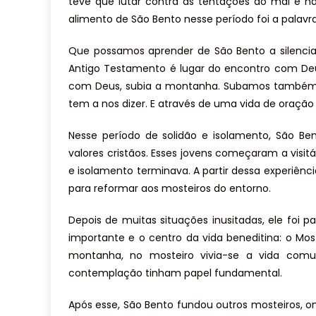
teve que lutar contra as tentações do mal e não
alimento de São Bento nesse período foi a palavr
Que possamos aprender de São Bento a silencia
Antigo Testamento é lugar do encontro com Deus
com Deus, subia a montanha. Subamos também 
tem a nos dizer. E através de uma vida de oraçã
Nesse período de solidão e isolamento, São Be
valores cristãos. Esses jovens começaram a visi
e isolamento terminava. A partir dessa experiê
para reformar aos mosteiros do entorno.
Depois de muitas situações inusitadas, ele foi p
importante e o centro da vida beneditina: o Mos
montanha, no mosteiro vivia-se a vida com
contemplação tinham papel fundamental.
Após esse, São Bento fundou outros mosteiros, o