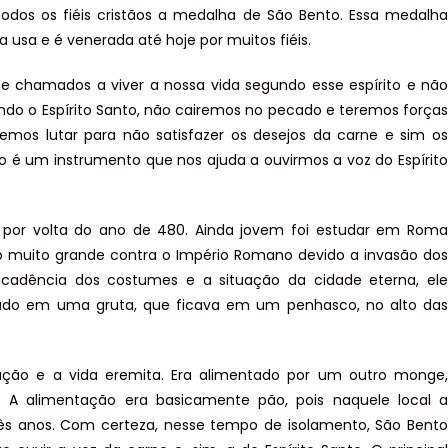
odos os fiéis cristãos a medalha de São Bento. Essa medalha
usa e é venerada até hoje por muitos fiéis.
 e chamados a viver a nossa vida segundo esse espírito e não
undo o Espírito Santo, não cairemos no pecado e teremos forças
mos lutar para não satisfazer os desejos da carne e sim os
to é um instrumento que nos ajuda a ouvirmos a voz do Espírito
a, por volta do ano de 480. Ainda jovem foi estudar em Roma
ão muito grande contra o Império Romano devido a invasão dos
cadência dos costumes e a situação da cidade eterna, ele
olado em uma gruta, que ficava em um penhasco, no alto das
ação e a vida eremita. Era alimentado por um outro monge,
 A alimentação era basicamente pão, pois naquele local a
rês anos. Com certeza, nesse tempo de isolamento, São Bento