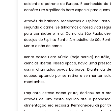
ocidente e patrono da Europa. É conhecida de t
contém um significado bem especial para quem a 
Através do batismo, recebemos o Espírito Santo
segundo a carne. Se trilharmos a nossa vida seg
para combater o mal. Como diz São Paulo, deve
desejos do Espírito Santo. A medalha de São Ben
Santo e não da carne.
Bento nasceu em Núrsia (hoje Norcia) na Itáli
ciências liberais. Nessa época, havia uma press
assim chamados povos bárbaros. Diante da de
acabou optando por se retirar e se manter is
montanhas.
Enquanto esteve nessa gruta, dedicou-se a or
através de um cesto erguido até o penhasco.
alimentação era escassa. Permaneceu ali por t