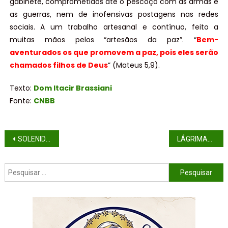
gabinete, comprometidos até o pescoço com as armas e
as guerras, nem de inofensivas postagens nas redes
sociais. A um trabalho artesanal e contínuo, feito a
muitas mãos pelos “artesãos da paz”. “
Bem-
aventurados os que promovem a paz, pois eles serão
chamados filhos de Deus
” (Mateus 5,9).
Texto:
Dom Itacir Brassiani
Fonte:
CNBB
SOLENIDADE DE SÃO PEDRO E SÃO PAULO – (ANO C)
LÁGRIMAS DA CASA COMUM