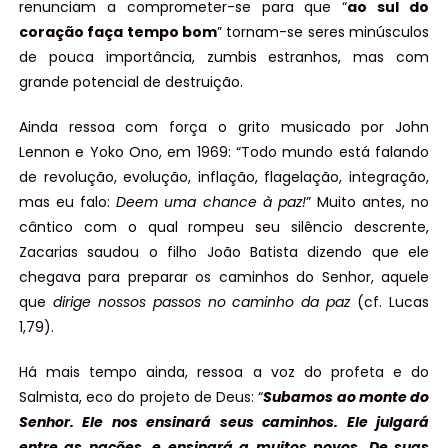
renunciam a comprometer-se para que “
ao sul do
coração faça tempo bom
” tornam-se seres minúsculos
de pouca importância, zumbis estranhos, mas com
grande potencial de destruição.
Ainda ressoa com força o grito musicado por John
Lennon e Yoko Ono, em 1969: “Todo mundo está falando
de revolução, evolução, inflação, flagelação, integração,
mas eu falo:
Deem uma chance à paz!
” Muito antes, no
cântico com o qual rompeu seu silêncio descrente,
Zacarias saudou o filho João Batista dizendo que ele
chegava para preparar os caminhos do Senhor, aquele
que
dirige nossos passos no caminho da paz
(cf. Lucas
1,79).
Há mais tempo ainda, ressoa a voz do profeta e do
Salmista, eco do projeto de Deus: “
Subamos ao monte do
Senhor. Ele nos ensinará seus caminhos. Ele julgará
entre as nações, e ensinará a muitos povos. De suas