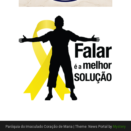
Paróquia do Imaculado Coração de Maria
|
Theme: News Portal by
Mystery