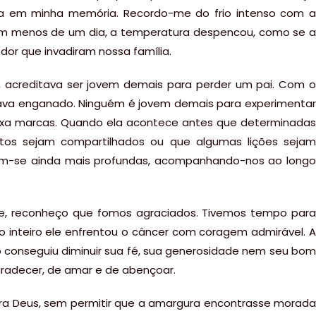
va em minha memória. Recordo-me do frio intenso com a
Em menos de um dia, a temperatura despencou, como se a
dor que invadiram nossa família.
 acreditava ser jovem demais para perder um pai. Com o
ava enganado. Ninguém é jovem demais para experimentar
ixa marcas. Quando ela acontece antes que determinadas
stos sejam compartilhados ou que algumas lições sejam
am-se ainda mais profundas, acompanhando-nos ao longo
de, reconheço que fomos agraciados. Tivemos tempo para
o inteiro ele enfrentou o câncer com coragem admirável. A
o conseguiu diminuir sua fé, sua generosidade nem seu bom
radecer, de amar e de abençoar.
ra Deus, sem permitir que a amargura encontrasse morada