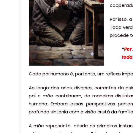
cooperado
Por isso, 
Toda verd
procede to
“
Por
toda 
Cada pai humano é, portanto, um reflexo imper
Ao longo dos anos, diversas correntes da p
pai e mãe contribuem, de maneiras distint
humana. Embora essas perspectivas perte
profunda sintonia com a visão cristã da família
A mãe representa, desde os primeiros instant