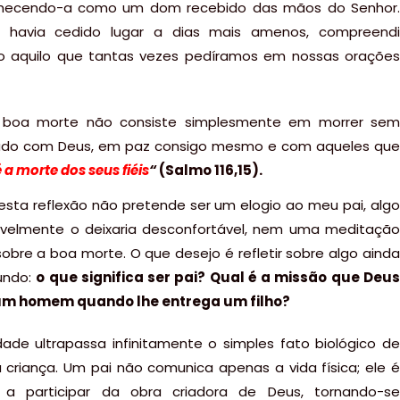
onhecendo-a como um dom recebido das mãos do Senhor.
 havia cedido lugar a dias mais amenos, compreendi
o aquilo que tantas vezes pedíramos em nossas orações
a boa morte não consiste simplesmente em morrer sem
liado com Deus, em paz consigo mesmo e com aqueles que
 a morte dos seus fiéis
“
(Salmo 116,15).
esta reflexão não pretende ser um elogio ao meu pai, algo
velmente o deixaria desconfortável, nem uma meditação
sobre a boa morte. O que desejo é refletir sobre algo ainda
undo:
o que significa ser pai? Qual é a missão que Deus
 um homem quando lhe entrega um filho?
dade ultrapassa infinitamente o simples fato biológico de
 criança. Um pai não comunica apenas a vida física; ele é
a participar da obra criadora de Deus, tornando-se