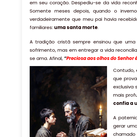
em seu coração. Despediu-se da vida rec
Somente meses depois, quando o inverno
verdadeiramente que meu pai havia recebid
familiares:
uma santa morte
.
A tradição cristã sempre ensinou que um
sofrimento, mas em entregar a vida reconci
se ama. Afinal,
“
Preciosa aos olhos do Senhor é
Contudo, 
que prova
exclusiva 
mais prof
confia a
A paterni
gerar uma
chamado 