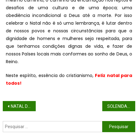
mesmo caminho, o caminho da encarnação nos reptos e
desafios de uma cultura e de uma época; uma
obediência incondicional a Deus até a morte. Por isso
celebrar o Natal não é só uma lembrança, é lutar dentro
de nossos povos e nossas circunstâncias para que a
dignidade de homens e mulheres seja respeitada, para
que tenhamos condições dignas de vida, e fazer de
nossos Países locais mais conformes ao sonho de Deus, o
Reino.
Neste espírito, essência do cristianismo,
Feliz natal para
todos!
NATAL DO SENHOR – MISSA DA NOITE DE NATAL (ANO C)
SOLENIDADE DE SANTA MARIA, MÃE DE DEUS (ANO C)