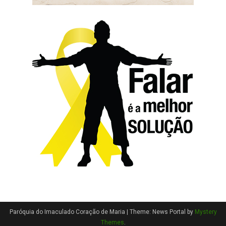
Paróquia do Imaculado Coração de Maria
|
Theme: News Portal by
Mystery
Themes
.