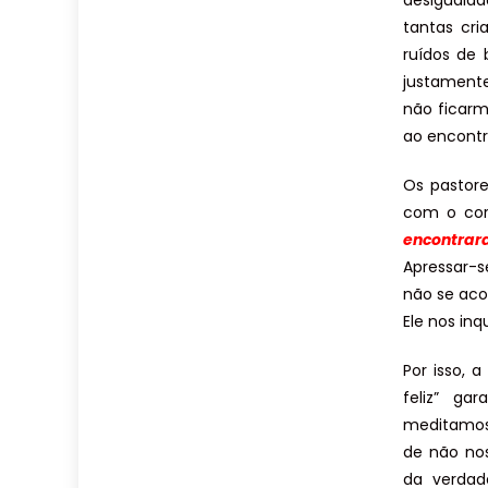
desigualda
tantas cr
ruídos de 
justamente
não ficarm
ao encontr
Os pastore
com o cor
encontrar
Apressar-s
não se aco
Ele nos inq
Por isso, 
feliz” ga
meditamos
de não nos
da verdad