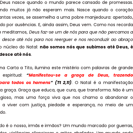
e Deus nasce quando o mundo parece cansado de promessas.
ndo muitos já não esperam mais. Nasce quando o coração
ntas vezes, se assemelha a uma pobre manjedoura: apertado,
ado por ausências. E, ainda assim, Deus vem. Como nos recorda
ue meditamos,
Deus faz-se um de nós para que não percamos a
 desce até nós para nos reerguer e nos reconduzir ao abraço
s o núcleo do Natal:
não somos nós que subimos até Deus, é
desce até nós
.
 na Carta a Tito, ilumina este mistério com palavras de grande
 espiritual:
“
Manifestou-se a graça de Deus, trazendo
para todos os homens
” (Tt 2,11)
. O Natal é a manifestação
a graça. Graça que educa, que cura, que transforma. Não é um
eligioso, mas uma força viva que nos chama a abandonar o
 a viver com justiça, piedade e esperança, no meio de um
do.
o é o nosso, irmãs e irmãos? Um mundo marcado por guerras,