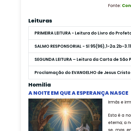
Fonte:
Con
Leituras
PRIMEIRA LEITURA - Leitura do Livro do Profeta
SALMO RESPONSORIAL - Sl 95(96),1-2a.2b-3.11-12
SEGUNDA LEITURA – Leitura da Carta de São Pa
Proclamação do EVANGELHO de Jesus Cristo 
Homilia
A NOITE EM QUE A ESPERANÇA NASCE
Irmãs e ir
Esta é a n
eterna; a 
se, mas en