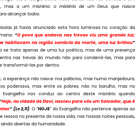
o, mas a um mistério:
o mistério de um Deus que nasce
ra alcançar todos
.
Isaías já havia anunciado esta hora luminosa no coração da
humana:
“
O povo que andava nas trevas viu uma grande luz;
ue habitavam na região sombria da morte, uma luz brilhou
”
ão se trata apenas de uma luz poética, mas de uma presença
s entra nas trevas do mundo não para condená-las, mas para
 e transformá-las por dentro.
e, a esperança não nasce nos palácios, mas numa manjedoura;
 os poderosos, mas entre os pobres; não no barulho, mas no
 O Evangelho nos conduz ao centro deste mistério quando
“
Hoje, na cidade de Davi, nasceu para vós um Salvador, que é
enhor
” (Lc 2,11)
. O “
HOJE
” do Evangelho não pertence apenas ao
le ressoa no presente da nossa vida, nas nossas noites pessoais,
s ainda abertas da humanidade.