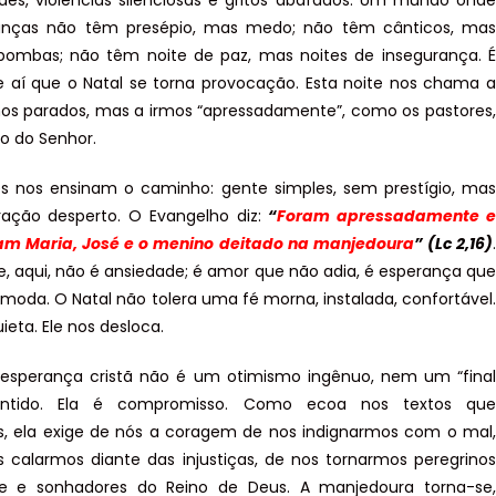
des, violências silenciosas e gritos abafados. Um mundo onde
ianças não têm presépio, mas medo; não têm cânticos, mas
bombas; não têm noite de paz, mas noites de insegurança. É
 aí que o Natal se torna provocação. Esta noite nos chama a
os parados, mas a irmos “apressadamente”, como os pastores,
o do Senhor.
s nos ensinam o caminho: gente simples, sem prestígio, mas
ação desperto. O Evangelho diz:
“
Foram apressadamente e
am Maria, José e o menino deitado na manjedoura
” (Lc 2,16)
.
e, aqui, não é ansiedade; é amor que não adia, é esperança que
moda. O Natal não tolera uma fé morna, instalada, confortável.
uieta. Ele nos desloca.
a esperança cristã não é um otimismo ingênuo, nem um “final
rantido. Ela é compromisso. Como ecoa nos textos que
, ela exige de nós a coragem de nos indignarmos com o mal,
 calarmos diante das injustiças, de nos tornarmos peregrinos
e e sonhadores do Reino de Deus. A manjedoura torna-se,