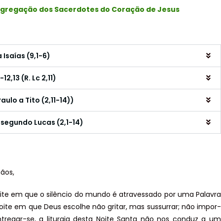
gregação dos Sacerdotes do Coração de Jesus
 Isaías (9,1-6)
,13 (R. Lc 2,11)
ulo a Tito (2,11-14))
segundo Lucas (2,1-14)
mãos,
oite em que o silêncio do mundo é atravessado por uma Palavra
noite em que Deus escolhe não gritar, mas sussurrar; não impor-
tregar-se, a liturgia desta Noite Santa não nos conduz a um