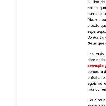
O Filho d
Nasce qua
humano, ta
frio, marc
o texto q
esperança;
do Pai
. Ei
Deus que 
São Paulo,
densidade
salvação 
concreta d
enfeite r
egoísmo e
mundo feri
E que mund