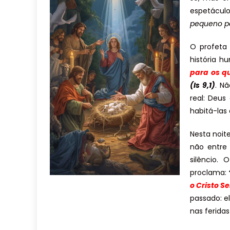
espetácul
pequeno pa
O profeta 
história 
para os q
(Is 9,1)
. N
real: Deu
habitá-las
Nesta noit
não entre
silêncio.
proclama:
o Cristo S
passado: e
nas ferida