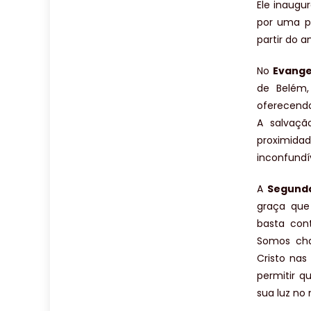
Ele inaugu
por uma p
partir do a
No
Evange
de Belém,
oferecendo
A salvaçã
proximida
inconfundí
A
Segunda
graça que
basta cont
Somos cha
Cristo nas
permitir 
sua luz no