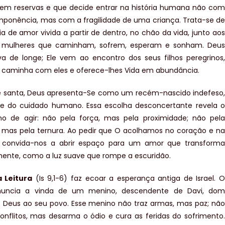
em reservas e que decide entrar na história humana não com
mponência, mas com a fragilidade de uma criança. Trata-se de
ia de amor vivida a partir de dentro, no chão da vida, junto aos
mulheres que caminham, sofrem, esperam e sonham. Deus
a de longe; Ele vem ao encontro dos seus filhos peregrinos,
 caminha com eles e oferece-lhes Vida em abundância.
e santa, Deus apresenta-Se como um recém-nascido indefeso,
e do cuidado humano. Essa escolha desconcertante revela o
no de agir: não pela força, mas pela proximidade; não pela
 mas pela ternura. Ao pedir que O acolhamos no coração e na
s convida-nos a abrir espaço para um amor que transforma
mente, como a luz suave que rompe a escuridão.
a Leitura
(Is 9,1-6) faz ecoar a esperança antiga de Israel. O
nuncia a vinda de um menino, descendente de Davi, dom
e Deus ao seu povo. Esse menino não traz armas, mas paz; não
onflitos, mas desarma o ódio e cura as feridas do sofrimento.