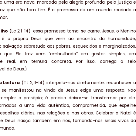
ra uma era nova, marcada pela alegria profunda, pela justiça e
az que não tem fim. É a promessa de um mundo recriado a
mor.
lho
(Lc 2,1-14), essa promessa torna-se carne. Jesus, o Menino
 é o próprio Deus que vem ao encontro da humanidade,
 salvação sobretudo aos pobres, esquecidos e marginalizados.
o que Ele traz vem “embrulhada” em gestos simples, em
de real, em ternura concreta. Por isso, carrega o selo
vel de Deus.)
 Leitura
(Tt 2,11-14) interpela-nos diretamente: reconhecer a
 se manifestou na vinda de Jesus exige uma resposta. Não
emplar o presépio; é preciso deixar-se transformar por ele.
mados a uma vida autêntica, comprometida, que espelhe
 escolhas diárias, nas relações e nas obras. Celebrar o Natal é
que Deus nasça também em nós, tornando-nos sinais vivos da
 mundo.