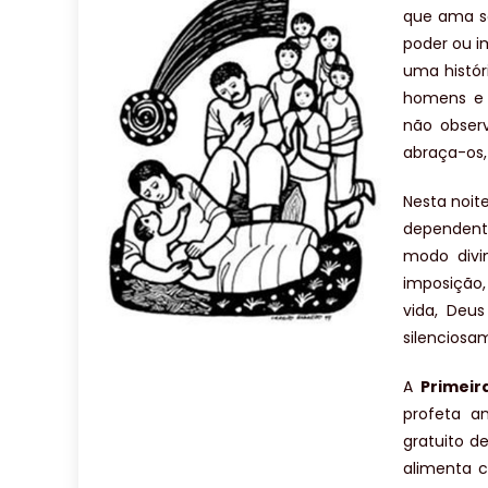
que ama s
poder ou i
uma histór
homens e 
não observ
abraça-os,
Nesta noit
dependent
modo divi
imposição,
vida, Deu
silenciosa
A
Primeir
profeta a
gratuito d
alimenta c