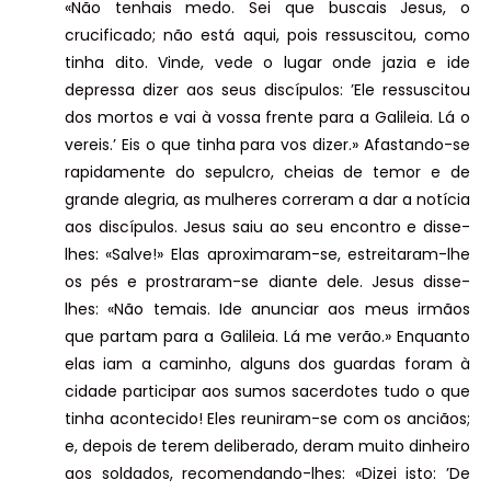
«Não tenhais medo. Sei que buscais Jesus, o
crucificado; não está aqui, pois ressuscitou, como
tinha dito. Vinde, vede o lugar onde jazia e ide
depressa dizer aos seus discípulos: ’Ele ressuscitou
dos mortos e vai à vossa frente para a Galileia. Lá o
vereis.’ Eis o que tinha para vos dizer.» Afastando-se
rapidamente do sepulcro, cheias de temor e de
grande alegria, as mulheres correram a dar a notícia
aos discípulos. Jesus saiu ao seu encontro e disse-
lhes: «Salve!» Elas aproximaram-se, estreitaram-lhe
os pés e prostraram-se diante dele. Jesus disse-
lhes: «Não temais. Ide anunciar aos meus irmãos
que partam para a Galileia. Lá me verão.» Enquanto
elas iam a caminho, alguns dos guardas foram à
cidade participar aos sumos sacerdotes tudo o que
tinha acontecido! Eles reuniram-se com os anciãos;
e, depois de terem deliberado, deram muito dinheiro
aos soldados, recomendando-lhes: «Dizei isto: ’De