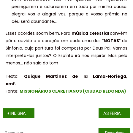
perseguirem e caluniarem em tudo por minha causa:
alegrai-vos e alegrai-vos, porque o vosso prêmio no
céu será abundante…
Esses acordes soam bem. Para
música celestial
convém
pôr o ouvido e o coração em cada uma das “
NOTAS
” da
Sinfonia, cuja partitura foi composta por Deus Pai. Vamos
interpreta-las juntos? O Espírito irá nos inspirár. Mas pelo
menos… não saia do tom
Texto:
Quique Martínez de la Lama-Noriega,
cmf.
Fonte:
MISSIONÁRIOS CLARETIANOS (CIUDAD REDONDA)
INDIGNAÇÃO E TRISTEZA DIANTE DA SITUAÇÃO DO POVO YANOMAMI
AS FÉRIAS DA PERSÊ ACABARAM