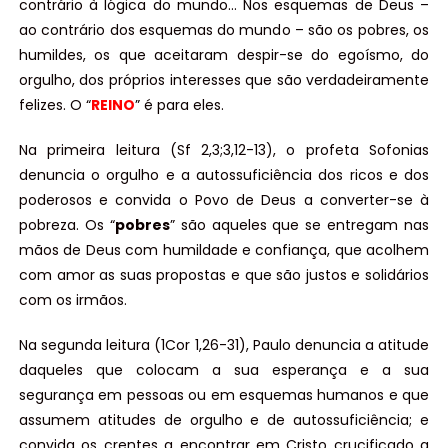
contrário à lógica do mundo… Nos esquemas de Deus –
ao contrário dos esquemas do mundo – são os pobres, os
humildes, os que aceitaram despir-se do egoísmo, do
orgulho, dos próprios interesses que são verdadeiramente
felizes. O “
REINO
” é para eles.
Na primeira leitura (Sf 2,3;3,12-13), o profeta Sofonias
denuncia o orgulho e a autossuficiência dos ricos e dos
poderosos e convida o Povo de Deus a converter-se à
pobreza. Os “
pobres
” são aqueles que se entregam nas
mãos de Deus com humildade e confiança, que acolhem
com amor as suas propostas e que são justos e solidários
com os irmãos.
Na segunda leitura (1Cor 1,26-31), Paulo denuncia a atitude
daqueles que colocam a sua esperança e a sua
segurança em pessoas ou em esquemas humanos e que
assumem atitudes de orgulho e de autossuficiência; e
convida os crentes a encontrar em Cristo crucificado a