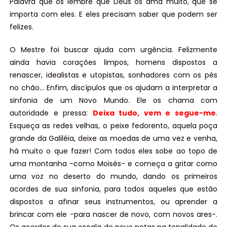
Palavra que os lembre que Deus os ama muito, que se
importa com eles. E eles precisam saber que podem ser
felizes.
O Mestre foi buscar ajuda com urgência. Felizmente
ainda havia corações limpos, homens dispostos a
renascer, idealistas e utopistas, sonhadores com os pés
no chão… Enfim, discípulos que os ajudam a interpretar a
sinfonia de um Novo Mundo. Ele os chama com
autoridade e pressa:
Deixa tudo, vem e segue-me
.
Esqueça as redes velhas, o peixe fedorento, aquela poça
grande da Galiléia, deixe as moedas de uma vez e venha,
há muito o que fazer! Com todos eles sobe ao topo de
uma montanha -como Moisés- e começa a gritar como
uma voz no deserto do mundo, dando os primeiros
acordes de sua sinfonia, para todos aqueles que estão
dispostos a afinar seus instrumentos, ou aprender a
brincar com ele -para nascer de novo, com novos ares-.