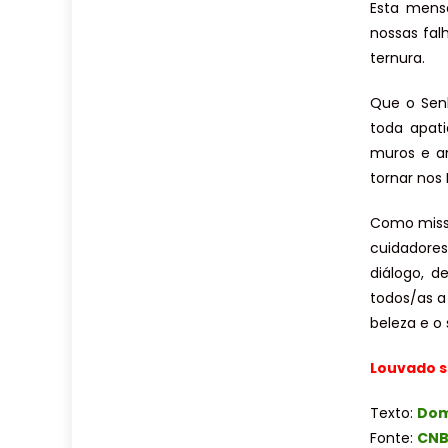
Esta mens
nossas fal
ternura.
Que o Senh
toda apat
muros e a
tornar nos 
Como missi
cuidadores
diálogo, d
todos/as a 
beleza e o 
Louvado s
Texto:
Dom
Fonte:
CN