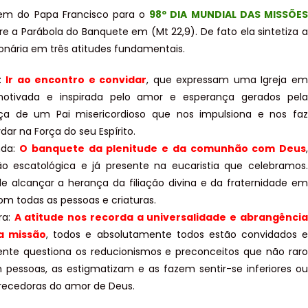
m do Papa Francisco para o
98º DIA MUNDIAL DAS MISSÕES
bre a Parábola do Banquete em (Mt 22,9). De fato ela sintetiza a
onária em três atitudes fundamentais.
o:
Ir ao encontro e convidar
, que expressam uma Igreja em
motivada e inspirada pelo amor e esperança gerados pela
ça de um Pai misericordioso que nos impulsiona e nos faz
dar na Força do seu Espírito.
nda:
O banquete da plenitude e da comunhão com Deus
,
o escatológica e já presente na eucaristia que celebramos.
de alcançar a herança da filiação divina e da fraternidade em
om todas as pessoas e criaturas.
ra:
A atitude nos recorda a universalidade e abrangência
da missão
, todos e absolutamente todos estão convidados e
nte questiona os reducionismos e preconceitos que não raro
 pessoas, as estigmatizam e as fazem sentir-se inferiores ou
ecedoras do amor de Deus.