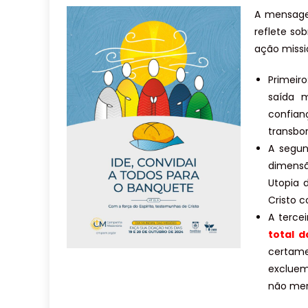
A mensage
reflete so
ação missi
Primeir
saída 
confian
transbor
A segu
dimensã
Utopia 
Cristo c
A tercei
total 
certame
excluem
não mer