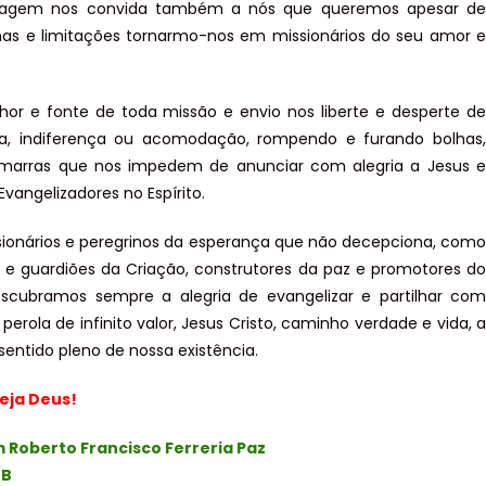
agem nos convida também a nós que queremos apesar de
has e limitações tornarmo-nos em missionários do seu amor e
or e fonte de toda missão e envio nos liberte e desperte de
ia, indiferença ou acomodação, rompendo e furando bolhas,
marras que nos impedem de anunciar com alegria a Jesus e
Evangelizadores no Espírito.
onários e peregrinos da esperança que não decepciona, como
 e guardiões da Criação, construtores da paz e promotores do
escubramos sempre a alegria de evangelizar e partilhar com
perola de infinito valor, Jesus Cristo, caminho verdade e vida, a
sentido pleno de nossa existência.
eja Deus!
 Roberto Francisco Ferreria Paz
BB