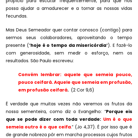
propício para escutar frequentemente, para que nos
possa ajudar a amadurecer e a tornar as nossas vidas
fecundas.
Mas Deus Semeador quer contar conosco (contigo) para
sermos seus colaboradores, aproveitando o tempo
presente (“
hoje é o tempo da misericórdia
“). E fazê-lo
com generosidade, sem medir o esforço, nem os
resultados. São Paulo escreveu:
Convém lembrar: aquele que semeia pouco,
pouco ceifará. Aquele que semeia em profusão,
em profusão ceifará
.
(2 Cor 9,6)
É verdade que muitas vezes não veremos os frutos da
nossa sementeira, como diz o Evangelho: “
Porque eis
que se pode dizer com toda verdade:
Um é o que
semeia outro é o que ceifa
.” (Jo 4,37). É por isso que é
de grande nobreza pôr em marcha processos cujos frutos