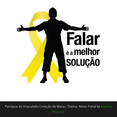
Paróquia do Imaculado Coração de Maria
|
Theme: News Portal by
Mystery
Themes
.