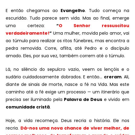
E então chegamos ao
Evangelho
. Tudo começa na
escuridão. Tudo parece sem vida. Mas ao final, emerge
uma certeza:
“
O Senhor ressuscitou
verdadeiramente!
”
Uma mulher, movida pelo amor, vai
ao túmulo para realizar os ritos fúnebres, mas encontra a
pedra removida. Corre, aflita, até Pedro e o discípulo
amado. Eles, por sua vez, também correm até o túmulo.
Lá, no silêncio do sepulcro vazio, veem os lençóis e o
sudário cuidadosamente dobrados. E então…
creram
. Ali,
diante de sinais de morte, nasce a fé na Vida. Mas este
caminho até a fé exige um processo — um itinerário que
precisa ser iluminado pela
Palavra de Deus
e vivido em
comunidade cristã
.
Hoje, a vida recomeça. Deus recria a história. Ele nos
recria.
Dá-nos uma nova chance de viver melhor, de