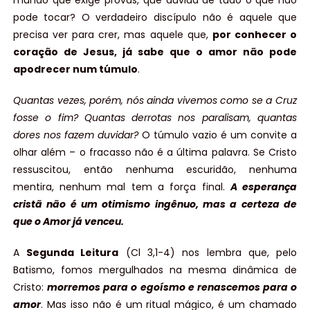
pode tocar? O verdadeiro discípulo não é aquele que
precisa ver para crer, mas aquele que,
por conhecer o
coração de Jesus, já sabe que o amor não pode
apodrecer num túmulo
.
Quantas vezes, porém, nós ainda vivemos como se a Cruz
fosse o fim? Quantas derrotas nos paralisam, quantas
dores nos fazem duvidar?
O túmulo vazio é um convite a
olhar além – o fracasso não é a última palavra. Se Cristo
ressuscitou, então nenhuma escuridão, nenhuma
mentira, nenhum mal tem a força final.
A esperança
cristã não é um otimismo ingênuo, mas a certeza de
que o Amor já venceu.
A
Segunda Leitura
(Cl 3,1-4) nos lembra que, pelo
Batismo, fomos mergulhados na mesma dinâmica de
Cristo:
morremos para o egoísmo e renascemos para o
amor
. Mas isso não é um ritual mágico, é um chamado