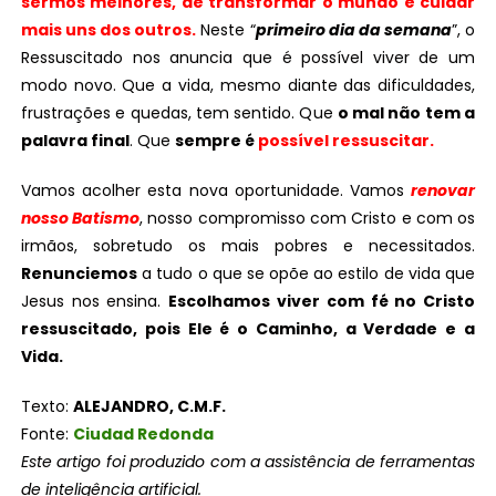
sermos melhores, de transformar o mundo e cuidar
mais uns dos outros.
Neste “
primeiro dia da semana
”, o
Ressuscitado nos anuncia que é possível viver de um
modo novo. Que a vida, mesmo diante das dificuldades,
frustrações e quedas, tem sentido. Que
o mal não tem a
palavra final
. Que
semp
re é
possível ressuscitar.
Vamos acolher esta nova oportunidade. Vamos
renovar
nosso Batismo
, nosso compromisso com Cristo e com os
irmãos, sobretudo os mais pobres e necessitados.
Renunciemos
a tudo o que se opõe ao estilo de vida que
Jesus nos ensina.
Escolhamos viver com fé no Cristo
ressuscitado, pois Ele é o Caminho, a Verdade e a
Vida.
Texto:
ALEJANDRO, C.M.F.
Fonte:
Ciudad Redonda
Este artigo foi produzido com a assistência de ferramentas
de inteligência artificial.