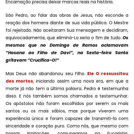
Encarnação precisa deixar marcas reais na história.
São Pedro, ao falar das obras de Jesus, não esconde a
reação dos homens diante de sua vida pública. O Mestre
foi rejeitado. Não aceitaram Sua mensagem e decidiram,
equivocadamente, que eliminá-Lo seria o fim de tudo.
Os
mesmos que no Domingo de Ramos aclamavam
“Hosana ao Filho de Davi”, na Sexta-feira Santa
gritavam “Crucifica-O!”
Mas Deus não abandonou seu Filho.
Ele O ressuscitou
dos mortos
, iniciando assim uma nova era, em que a
morte já não tem a última palavra. Pedro é testemunha
disso. E nós também somos chamados a testemunhar.
Os apóstolos não foram escolhidos por serem os mais
santos ou os mais sábios, mas porque viveram uma
experiência única e foram capazes de transmiti-la com
sinceridade e coração puro. Como nós, que mesmo com
nossas limitações, comungamos na Eucaristia,