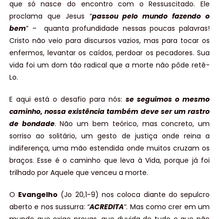
que só nasce do encontro com o Ressuscitado. Ele
proclama que Jesus “
passou pelo mundo fazendo o
bem
” – quanta profundidade nessas poucas palavras!
Cristo não veio para discursos vazios, mas para tocar os
enfermos, levantar os caídos, perdoar os pecadores. Sua
vida foi um dom tão radical que a morte não pôde retê-
Lo.
E aqui está o desafio para nós:
se seguimos o mesmo
caminho, nossa existência também deve ser um rastro
de bondade
. Não um bem teórico, mas concreto, um
sorriso ao solitário, um gesto de justiça onde reina a
indiferença, uma mão estendida onde muitos cruzam os
braços. Esse é o caminho que leva à Vida, porque já foi
trilhado por Aquele que venceu a morte.
O
Evangelho
(Jo 20,1-9) nos coloca diante do sepulcro
aberto e nos sussurra:
“
ACREDITA
“
. Mas como crer em um
mundo que exige provas, que duvida de tudo o que não