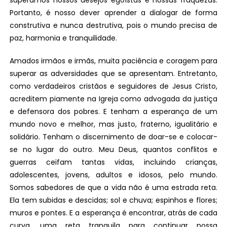
superamos nossos desejos egoístas e nossas fraquezas.
Portanto, é nosso dever aprender a dialogar de forma
construtiva e nunca destrutiva, pois o mundo precisa de
paz, harmonia e tranquilidade.
Amados irmãos e irmãs, muita paciência e coragem para
superar as adversidades que se apresentam. Entretanto,
como verdadeiros cristãos e seguidores de Jesus Cristo,
acreditem piamente na Igreja como advogada da justiça
e defensora dos pobres. E tenham a esperança de um
mundo novo e melhor, mas justo, fraterno, igualitário e
solidário. Tenham o discernimento de doar-se e colocar-
se no lugar do outro. Meu Deus, quantos conflitos e
guerras ceifam tantas vidas, incluindo crianças,
adolescentes, jovens, adultos e idosos, pelo mundo.
Somos sabedores de que a vida não é uma estrada reta.
Ela tem subidas e descidas; sol e chuva; espinhos e flores;
muros e pontes. E a esperança é encontrar, atrás de cada
curva, uma reta tranquila para continuar nossa