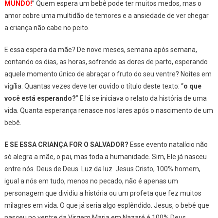
MUNDO!
” Quem espera um bebê pode ter muitos medos, mas o
amor cobre uma multidão de temores e a ansiedade de ver chegar
a criança não cabe no peito.
E essa espera da mãe? De nove meses, semana após semana,
contando os dias, as horas, sofrendo as dores de parto, esperando
aquele momento único de abraçar o fruto do seu ventre? Noites em
vigília. Quantas vezes deve ter ouvido o título deste texto: “
o que
você está esperando?
” E lá se iniciava o relato da história de uma
vida. Quanta esperança renasce nos lares após o nascimento de um
bebê.
E SE ESSA CRIANÇA FOR O SALVADOR?
Esse evento natalício não
só alegra a mãe, o pai, mas toda a humanidade. Sim, Ele já nasceu
entre nós. Deus de Deus. Luz da luz. Jesus Cristo, 100% homem,
igual a nós em tudo, menos no pecado, não é apenas um
personagem que dividiu a história ou um profeta que fez muitos
milagres em vida. O que já seria algo esplêndido. Jesus, o bebê que
nasceu no ventre da Virgem Maria em Nazaré é 100% Deus.