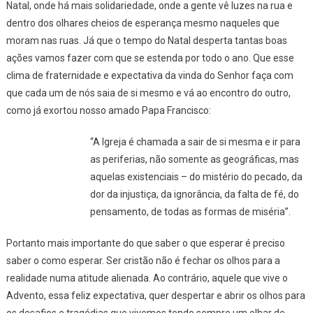
Natal, onde há mais solidariedade, onde a gente vê luzes na rua e
dentro dos olhares cheios de esperança mesmo naqueles que
moram nas ruas. Já que o tempo do Natal desperta tantas boas
ações vamos fazer com que se estenda por todo o ano. Que esse
clima de fraternidade e expectativa da vinda do Senhor faça com
que cada um de nós saia de si mesmo e vá ao encontro do outro,
como já exortou nosso amado Papa Francisco:
“A Igreja é chamada a sair de si mesma e ir para
as periferias, não somente as geográficas, mas
aquelas existenciais – do mistério do pecado, da
dor da injustiça, da ignorância, da falta de fé, do
pensamento, de todas as formas de miséria”.
Portanto mais importante do que saber o que esperar é preciso
saber o como esperar. Ser cristão não é fechar os olhos para a
realidade numa atitude alienada. Ao contrário, aquele que vive o
Advento, essa feliz expectativa, quer despertar e abrir os olhos para
os desafios e tragédias que vivemos tendo sempre um olhar de