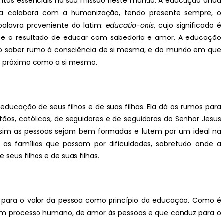
tos essenciais na sua missão neste mundo. A educação anda
ma colabora com a humanização, tendo presente sempre, o
alavra proveniente do latim:
educatio-onis
, cujo significado 
ra e o resultado de educar com sabedoria e amor. A educação
não saber rumo à consciência de si mesma, e do mundo em que
ao próximo como a si mesmo.
educação de seus filhos e de suas filhas. Ela dá os rumos para
tãos, católicos, de seguidores e de seguidoras do Senhor Jesus
 assim as pessoas sejam bem formadas e lutem por um ideal na
 as famílias que passam por dificuldades, sobretudo onde a
eus filhos e de suas filhas.
s para o valor da pessoa como princípio da educação. Como é
um processo humano, de amor às pessoas e que conduz para o