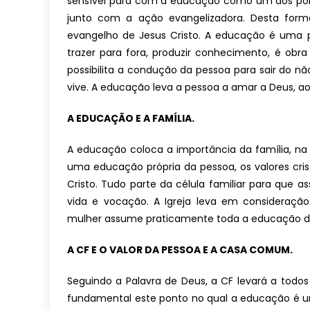
sensível para com a educação como um dos pon
junto com a ação evangelizadora. Desta for
evangelho de Jesus Cristo. A educação é uma p
trazer para fora, produzir conhecimento, é ob
possibilita a condução da pessoa para sair do 
vive. A educação leva a pessoa a amar a Deus, 
A EDUCAÇÃO E A FAMÍLIA.
A educação coloca a importância da família, na 
uma educação própria da pessoa, os valores cris
Cristo. Tudo parte da célula familiar para que
vida e vocação. A Igreja leva em consideração
mulher assume praticamente toda a educação de s
A CF E O VALOR DA PESSOA E A CASA COMUM.
Seguindo a Palavra de Deus, a CF levará a todo
fundamental este ponto no qual a educação é 