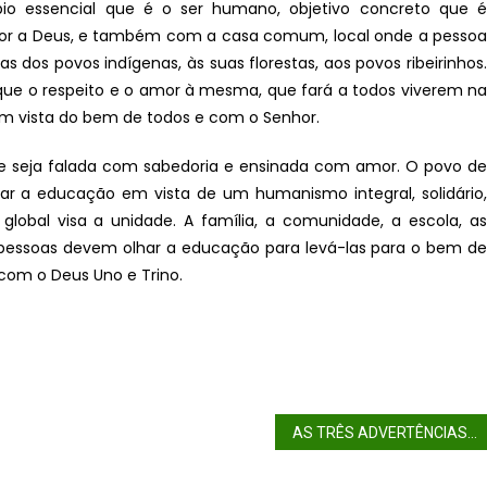
pio essencial que é o ser humano, objetivo concreto que é
amor a Deus, e também com a casa comum, local onde a pessoa
as dos povos indígenas, às suas florestas, aos povos ribeirinhos.
ue o respeito e o amor à mesma, que fará a todos viverem na
em vista do bem de todos e com o Senhor.
e seja falada com sabedoria e ensinada com amor. O povo de
r a educação em vista de um humanismo integral, solidário,
obal visa a unidade. A família, a comunidade, a escola, as
 as pessoas devem olhar a educação para levá-las para o bem de
 com o Deus Uno e Trino.
AS TRÊS ADVERTÊNCIAS DO PAPA FRANCISCO