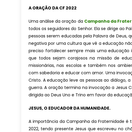
A ORAÇÃO DA CF 2022
Uma análise da oração da
Campanha da Frater
todos os seguidores do Senhor. Ela se dirige ao 
pessoas serem educadas pela Palavra de Deus, que 
negativa por uma cultura que vê a educação não
preciso fortalecer sempre mais uma educação int
que todos sejam corajosos na missão de educa
missionárias, nas escolas e também nos ambien
com sabedoria e educar com amor. Uma invocaçã
Cristo. A educação leve as pessoas ao diálogo, a
guerra. A oração termina na invocação a Jesus Cr
dirigida ao Deus Uno e Trino em favor da educa
JESUS, O EDUCADOR DA HUMANIDADE.
A importância da Campanha da Fraternidade é 
2022, tendo presente Jesus que escreveu no chão