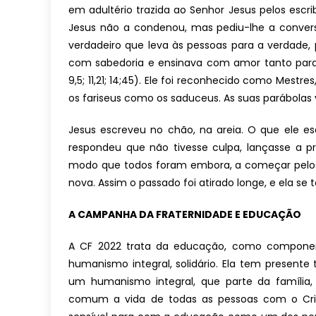
em adultério trazida ao Senhor Jesus pelos escrib
Jesus não a condenou, mas pediu-lhe a conver
verdadeiro que leva às pessoas para a verdade,
com sabedoria e ensinava com amor tanto para
9,5; 11,21; 14;45). Ele foi reconhecido como Mest
os fariseus como os saduceus. As suas parábolas
Jesus escreveu no chão, na areia. O que ele e
respondeu que não tivesse culpa, lançasse a p
modo que todos foram embora, a começar pelos
nova. Assim o passado foi atirado longe, e ela se
A CAMPANHA DA FRATERNIDADE E EDUCAÇÃO
A CF 2022 trata da educação, como component
humanismo integral, solidário. Ela tem present
um humanismo integral, que parte da família
comum a vida de todas as pessoas com o Criad