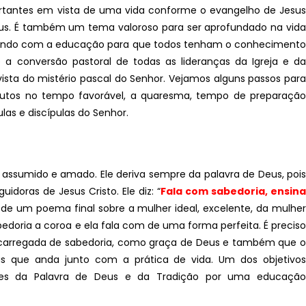
rtantes em vista de uma vida conforme o evangelho de Jesus
Deus. É também um tema valoroso para ser aprofundado na vida
idando com a educação para que todos tenham o conhecimento
 a conversão pastoral de todas as lideranças da Igreja e da
sta do mistério pascal do Senhor. Vejamos alguns passos para
rutos no tempo favorável, a quaresma, tempo de preparação
ulas e discípulas do Senhor.
ssumido e amado. Ele deriva sempre da palavra de Deus, pois
idoras de Jesus Cristo. Ele diz: “
Fala com sabedoria, ensina
te de um poema final sobre a mulher ideal, excelente, da mulhe
abedoria a coroa e ela fala com de uma forma perfeita. É preciso
a carregada de sabedoria, como graça de Deus e também que o
s que anda junto com a prática de vida. Um dos objetivos
lores da Palavra de Deus e da Tradição por uma educação