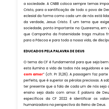
a sociedade. A CNBB coloca sempre temas impo
Cristo, para a santificação de todo o povo de 
eclesial da forma como cada um de nós está l
da verdade, Jesus Cristo. É um tema que exige
sociedade, ponto importante na Quaresma, em vi
que Campanha da Fraternidade traga muitos f
para a Páscoa e para toda a nossa vida, de discíp
EDUCADOS PELA PALAVRA DE DEUS
O tema da CF é fundamental para que seja bem a
esta ilumina a vida de todos nós seguidores e segu
com amor
” (cfr. Pr 31,26). A passagem faz par
perfeita, que é superior as pérolas preciosas. A s
ter presente que a fala de cada um de nós sej
ensino seja dado com amor. É palavra de Deu
específicos da CF 2022 é identificar os va
humanizadora na perspectiva do Reino de Deus.