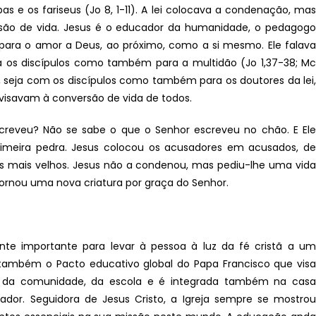
as e os fariseus (Jo 8, 1-11). A lei colocava a condenação, mas
são de vida. Jesus é o educador da humanidade, o pedagogo
 para o amor a Deus, ao próximo, como a si mesmo. Ele falava
 os discípulos como também para a multidão (Jo 1,37-38; Mc
res, seja com os discípulos como também para os doutores da lei,
 visavam à conversão de vida de todos.
screveu? Não se sabe o que o Senhor escreveu no chão. E Ele
rimeira pedra. Jesus colocou os acusadores em acusados, de
 mais velhos. Jesus não a condenou, mas pediu-lhe uma vida
 tornou uma nova criatura por graça do Senhor.
e importante para levar à pessoa à luz da fé cristã a um
e também o Pacto educativo global do Papa Francisco que visa
, da comunidade, da escola e é integrada também na casa
or. Seguidora de Jesus Cristo, a Igreja sempre se mostrou