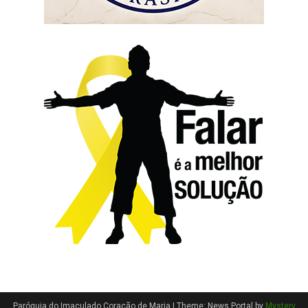
Paróquia do Imaculado Coração de Maria
|
Theme: News Portal by
Mystery